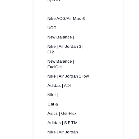
Nike ACG/Air Max ❄️
UGG
New Balance |
Nike | Air Jordan 3 |
312 ​
New Balance |
FuelCell
Nike | Air Jordan 1 low
Adidas | ADI
Nike |
Cat &
Asics | Gel-Flux
Adidas | S.F.T.M.
Nike | Air Jordan