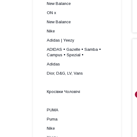
New Balance
ON x
New Balance
Nike
Adidas | Yeezy
ADIDAS • Gazelle • Samba •
Campus • Spezial •
Adidas
Dior, D&G, LV, Vans
Кросівки Чоловічі
PUMA
Puma
Nike