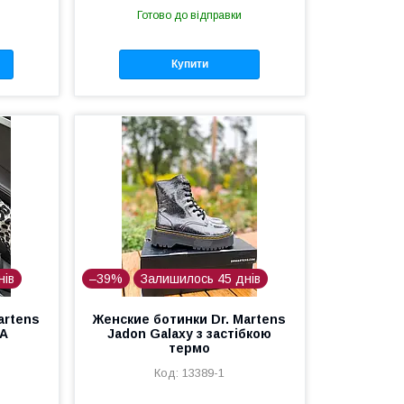
Готово до відправки
Купити
нів
–39%
Залишилось 45 днів
artens
Женские ботинки Dr. Martens
А
Jadon Galaxy з застібкою
термо
13389-1