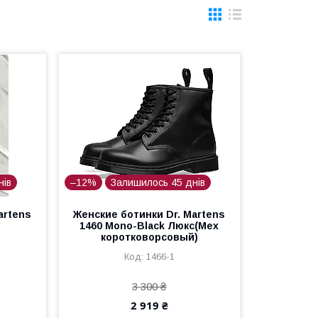
нів
–12%
Залишилось 45 днів
artens
Женские ботинки Dr. Martens
k
1460 Mono-Black Люкс(Мех
коротковорсовый)
1466-1
3 300 ₴
2 919 ₴