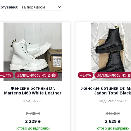
–17%
Залишилось 45 днів
–14%
Залишилось 45 д
Женские ботинки Dr.
Женские ботинки Dr. M
Martens1460 White Leather
Jadon Total Blac
927-1
265772417
2 700 ₴
3 050 ₴
2 229 ₴
2 629 ₴
Готово до відправки
Готово до відправки