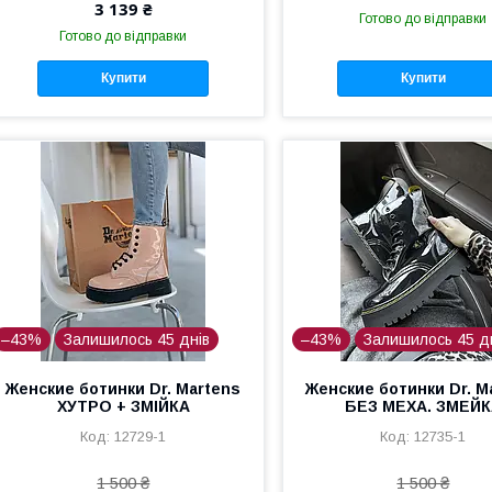
3 139 ₴
Готово до відправки
Готово до відправки
Купити
Купити
–43%
Залишилось 45 днів
–43%
Залишилось 45 д
Женские ботинки Dr. Martens
Женские ботинки Dr. M
ХУТРО + ЗМІЙКА
БЕЗ МЕХА. ЗМЕЙК
12729-1
12735-1
1 500 ₴
1 500 ₴