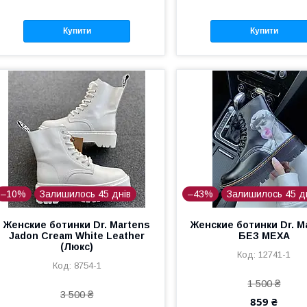
Купити
Купити
–10%
Залишилось 45 днів
–43%
Залишилось 45 д
Женские ботинки Dr. Martens
Женские ботинки Dr. M
Jadon Cream White Leather
БЕЗ МЕХА
(Люкс)
12741-1
8754-1
1 500 ₴
3 500 ₴
859 ₴