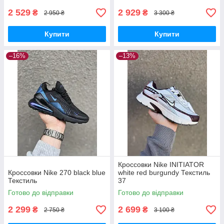
2 529
2 929
₴
₴
2 950 ₴
3 300 ₴
Купити
Купити
–16%
–13%
Кроссовки Nike INITIATOR
Кроссовки Nike 270 black blue
white red burgundy Текстиль
Текстиль
37
Готово до відправки
Готово до відправки
2 299
2 699
₴
₴
2 750 ₴
3 100 ₴