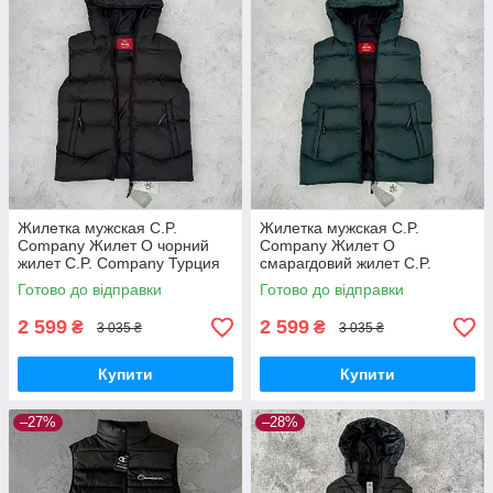
Жилетка мужская C.P.
Жилетка мужская C.P.
Company Жилет O чорний
Company Жилет О
жилет C.P. Company Турция
смарагдовий жилет C.P.
Company Турция
Готово до відправки
Готово до відправки
2 599
2 599
₴
₴
3 035 ₴
3 035 ₴
Купити
Купити
–27%
–28%