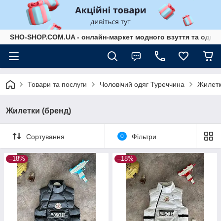
SHO-SHOP.COM.UA - онлайн-маркет модного взуття та одягу 
Товари та послуги
Чоловічий одяг Туреччина
Жилетк
Жилетки (бренд)
Сортування
0
Фільтри
–18%
–18%