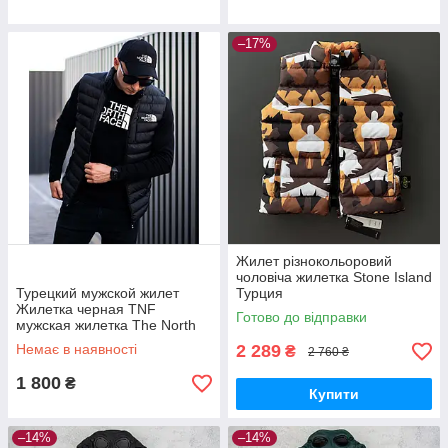
–17%
Жилет різнокольоровий
чоловіча жилетка Stone Island
Турецкий мужской жилет
Турция
Жилетка черная TNF
Готово до відправки
мужская жилетка The North
Face Турция
Немає в наявності
2 289
₴
2 760 ₴
1 800
₴
Купити
–14%
–14%