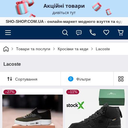
SHO-SHOP.COM.UA - онлайн-маркет модного взуття та одягу 
Товари та послуги
Кросівки та кеди
Lacoste
Lacoste
Сортування
0
Фільтри
–27%
–11%