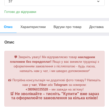
37
Готово до відправки
Опис
Характеристики
Відгуки про товар
Доставка
Опис
💬
Зверніть увагу!
Ми відправляємо товар
накладним
платежем без передоплат!
Якщо у вас виникли труднощі з
оформленням замовлення з післяплатою - будь ласка,
напишіть нам у чат, і ми швидко допоможемо
✅
📸 Потрібна консультація чи додаткові фото товару? Напишіть
нам у
чат
,
Viber
або
Telegram
за номером
:
+380960335528
– ми завжди на зв’язку!
🛒 Не зволікайте – тисніть "
Купити
" вже зараз
та оформлюйте замовлення за кілька кліків!