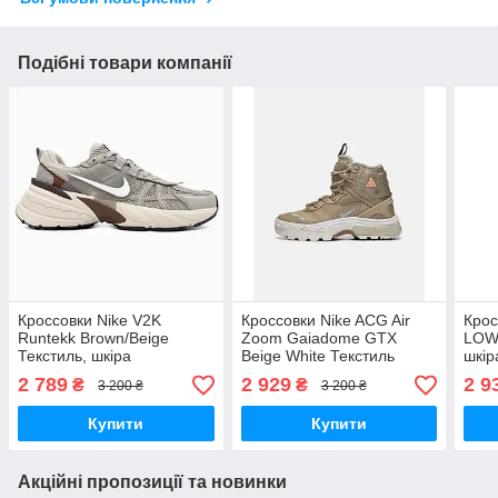
Подібні товари компанії
Кроссовки Nike V2K
Кроссовки Nike ACG Air
Крос
Runtekk Brown/Beige
Zoom Gaiadome GTX
LOW 
Текстиль, шкіра
Beige White Текстиль
шкір
2 789
2 929
2 9
₴
₴
3 200 ₴
3 200 ₴
Купити
Купити
Акційні пропозиції та новинки