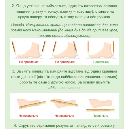
2. Якщо устілка не виймається, одягніть шкарпетку бажаної
товщини (влітку – тоншу, взимку – товстішу), станьте на
аркуш паперу та обведіть стопу олівцем або ручкою.
Порада: Вимірювання краще проводити наприкінці дня, коли
розмір ноги максимальний (до кінця дня до ніг приливає кров,
і розмір стопи збільшується).
3. Візьміть лінійку та виміряйте відстань від однієї крайньої
точки до іншої (від п'ятки до найбільш виступаючого пальця).
Зробіть те саме з другою ногою. За основу візьміть
найбільше значення.
4. Округліть отриманий результат і знайдіть свій розмір у