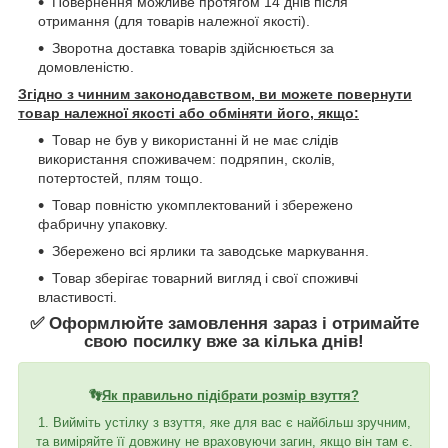
Повернення можливе протягом 14 днів після
отримання (для товарів належної якості).
Зворотна доставка товарів здійснюється за
домовленістю.
Згідно з чинним законодавством, ви можете повернути
товар належної якості або обміняти його, якщо:
Товар не був у використанні й не має слідів
використання споживачем: подряпин, сколів,
потертостей, плям тощо.
Товар повністю укомплектований і збережено
фабричну упаковку.
Збережено всі ярлики та заводське маркування.
Товар зберігає товарний вигляд і свої споживчі
властивості.
✅ Оформлюйте замовлення зараз і отримайте
свою посилку вже за кілька днів!
👣
Як правильно підібрати розмір взуття?
1. Вийміть устілку з взуття, яке для вас є найбільш зручним,
та виміряйте її довжину не враховуючи загин, якщо він там є.