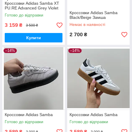
Кроссовки Adidas Samba XT
PU.RE Advanced Grey Violet
Sharkskin L47604700
Кроссовки Adidas Samba
Готово до відправки
Текстиль 44
Black/Beige Замша
3 159
Немає в наявності
₴
3 500 ₴
2 700
₴
Купити
–14%
–14%
Кроссовки Adidas Samba
Кроссовки Adidas Samba
Готово до відправки
Готово до відправки
2 589
2 589
₴
₴
3 000 ₴
3 000 ₴