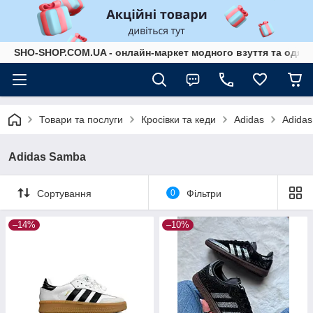
SHO-SHOP.COM.UA - онлайн-маркет модного взуття та одягу 
Товари та послуги
Кросівки та кеди
Adidas
Adida
Adidas Samba
Сортування
0
Фільтри
–14%
–10%