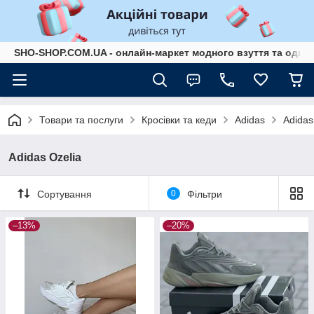
SHO-SHOP.COM.UA - онлайн-маркет модного взуття та одягу 
Товари та послуги
Кросівки та кеди
Adidas
Adidas
Adidas Ozelia
Сортування
0
Фільтри
–13%
–20%