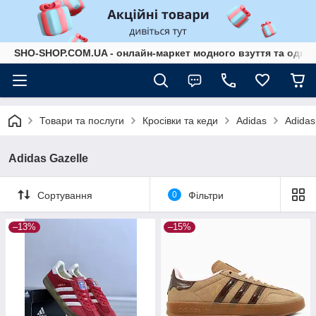
SHO-SHOP.COM.UA - онлайн-маркет модного взуття та одягу 
Товари та послуги
Кросівки та кеди
Adidas
Adidas
Adidas Gazelle
Сортування
0
Фільтри
–13%
–15%