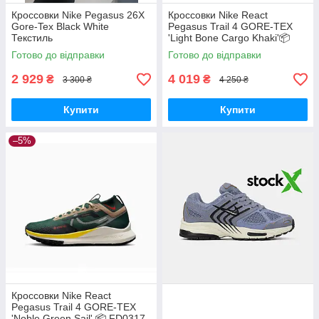
Кроссовки Nike Pegasus 26X
Кроссовки Nike React
Gore-Tex Black White
Pegasus Trail 4 GORE-TEX
Текстиль
'Light Bone Cargo Khaki'📦
FB2193-001
Готово до відправки
Готово до відправки
2 929
4 019
₴
₴
3 300 ₴
4 250 ₴
Купити
Купити
–5%
Кроссовки Nike React
Pegasus Trail 4 GORE-TEX
'Noble Green Sail' 📦 FD0317-