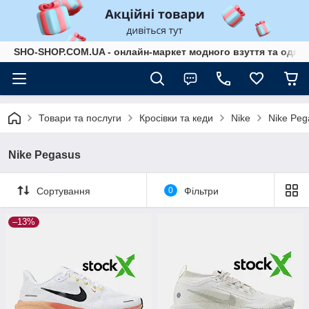
SHO-SHOP.COM.UA - онлайн-маркет модного взуття та одягу 
Товари та послуги
Кросівки та кеди
Nike
Nike Peg
Nike Pegasus
Сортування
0
Фільтри
–13%