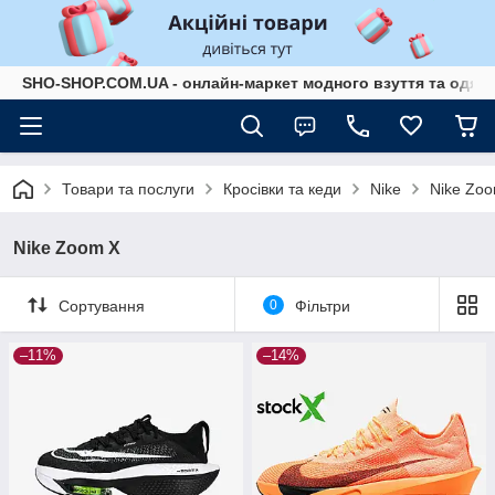
SHO-SHOP.COM.UA - онлайн-маркет модного взуття та одягу 
Товари та послуги
Кросівки та кеди
Nike
Nike Zo
Nike Zoom X
Сортування
0
Фільтри
–11%
–14%