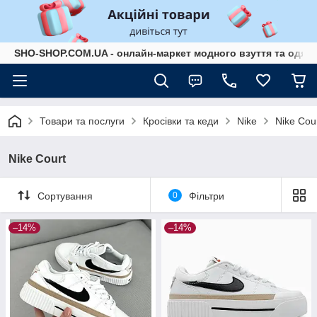
SHO-SHOP.COM.UA - онлайн-маркет модного взуття та одягу 
Товари та послуги
Кросівки та кеди
Nike
Nike Cou
Nike Court
Сортування
0
Фільтри
–14%
–14%