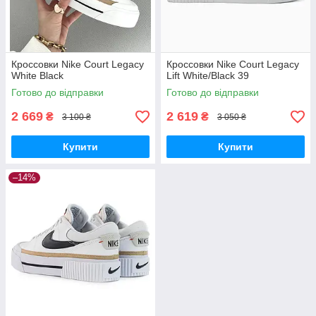
Кроссовки Nike Court Legacy
Кроссовки Nike Court Legacy
White Black
Lift White/Black 39
Готово до відправки
Готово до відправки
2 669
2 619
₴
₴
3 100 ₴
3 050 ₴
Купити
Купити
–14%