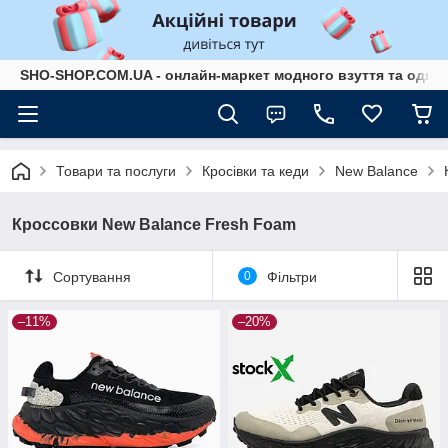
SHO-SHOP.COM.UA - онлайн-маркет модного взуття та одягу 
Товари та послуги
Кросівки та кеди
New Balance
Кроссовки New Balance Fresh Foam
Сортування
0
Фільтри
–11%
–20%