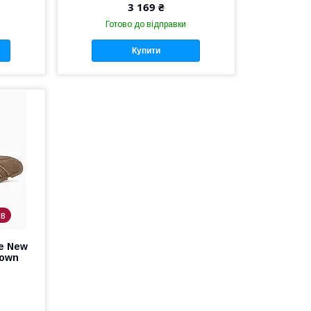
3 169 ₴
Готово до відправки
Купити
ів
e New
rown