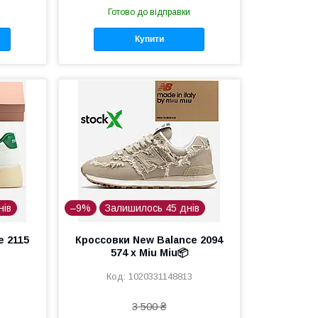
Готово до відправки
Купити
нів
–9%
Залишилось 45 днів
e 2115
Кроссовки New Balance 2094
574 x Miu Miu📦
1020331148813
3 500 ₴