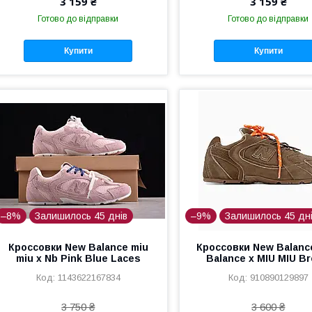
3 159 ₴
3 159 ₴
Готово до відправки
Готово до відправки
Купити
Купити
–8%
Залишилось 45 днів
–9%
Залишилось 45 дн
Кроссовки New Balance miu
Кроссовки New Balanc
miu x Nb Pink Blue Laces
Balance x MIU MIU B
1143622167834
910890129897
3 750 ₴
3 600 ₴