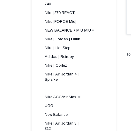
740
Nike |270 REACT|
Nike |FORCE Mid|
NEW BALANCE • MIU MIU •
Nike | Jordan | Dunk
Nike | Hot Step
Adidas | Retropy
Nike | Cortez
Nike | Air Jordan 4 |
Spizike ​
Nike ACG/Air Max ❄️
UGG
New Balance |
Nike | Air Jordan 3 |
312 ​