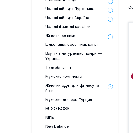
Чоловічий одяг Туреччина
Чоловічий одяг Україна
Чоловічі зимові кросівки
Жіночі черевики
Шльопанці, босоніжки, капці
Взуття з натуральної шкіри —
Україна
Термобілизна
Мужские комплекты
Жіночий одяг для фітнесу та
йоги
Мужские лоферы Турция
HUGO BOSS
NIKE
New Balance