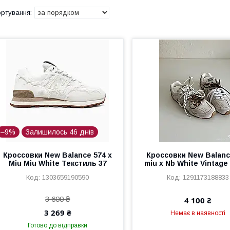
–9%
Залишилось 46 днів
Кроссовки New Balance 574 x
Кроссовки New Balanc
Miu Miu White Текстиль 37
miu x Nb White Vintage
1303659190590
1291173188833
3 600 ₴
4 100 ₴
3 269 ₴
Немає в наявності
Готово до відправки