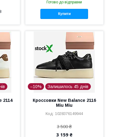
Готово до відправки
8
Купити
нів
–10%
Залишилось 45 днів
e 2114
Кроссовки New Balance 2116
Miu Miu
1028376149944
3 500 ₴
3 159 ₴