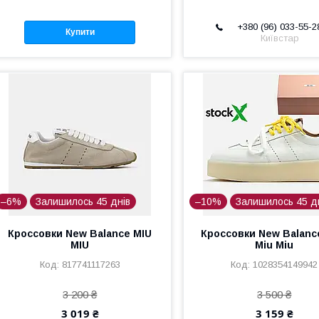
+380 (96) 033-55-2
Купити
Київстар
–6%
Залишилось 45 днів
–10%
Залишилось 45 д
Кроссовки New Balance MIU
Кроссовки New Balanc
MIU
Miu Miu
817741117263
1028354149942
3 200 ₴
3 500 ₴
3 019 ₴
3 159 ₴