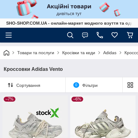
SHO-SHOP.COM.UA - онлайн-маркет модного взуття та одягу 
Товари та послуги
Кросівки та кеди
Adidas
Кроссо
Кроссовки Adidas Vento
Сортування
0
Фільтри
–7%
–6%