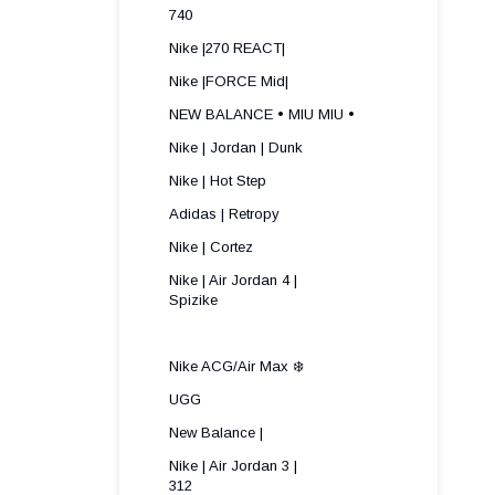
740
Nike |270 REACT|
Nike |FORCE Mid|
NEW BALANCE • MIU MIU •
Nike | Jordan | Dunk
Nike | Hot Step
Adidas | Retropy
Nike | Cortez
Nike | Air Jordan 4 |
Spizike ​
Nike ACG/Air Max ❄️
UGG
New Balance |
Nike | Air Jordan 3 |
312 ​