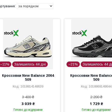
–11%
Залишилось 44 дні
–21%
Залишилось 44 д
Кроссовки New Balance 2064
Кроссовки New Balanc
509
509
1018814148639
1018869148644
3 400 ₴
2 200 ₴
3 039 ₴
1 729 ₴
Готово до відправки
Готово до відправки