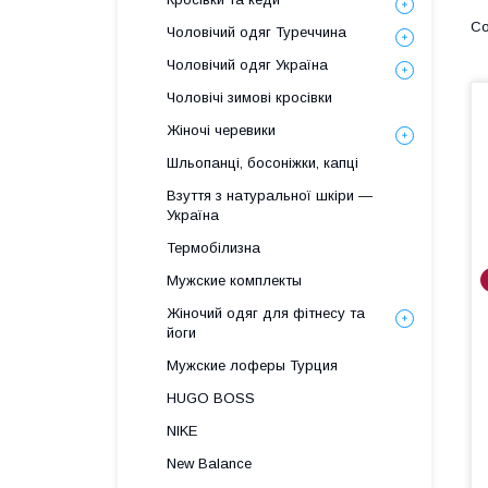
Чоловічий одяг Туреччина
Чоловічий одяг Україна
Чоловічі зимові кросівки
Жіночі черевики
Шльопанці, босоніжки, капці
Взуття з натуральної шкіри —
Україна
Термобілизна
Мужские комплекты
Жіночий одяг для фітнесу та
йоги
Мужские лоферы Турция
HUGO BOSS
NIKE
New Balance