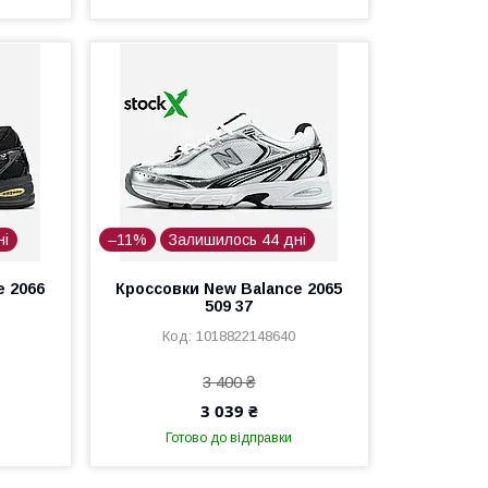
ні
–11%
Залишилось 44 дні
e 2066
Кроссовки New Balance 2065
509 37
1018822148640
3 400 ₴
3 039 ₴
Готово до відправки