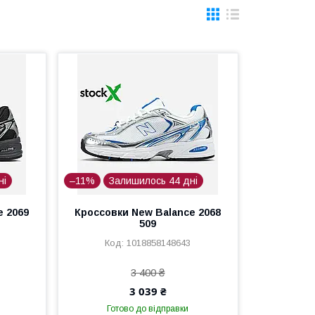
ні
–11%
Залишилось 44 дні
e 2069
Кроссовки New Balance 2068
509
1018858148643
3 400 ₴
3 039 ₴
Готово до відправки