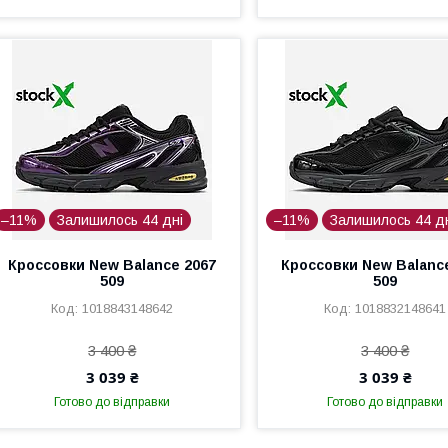
–11%
Залишилось 44 дні
–11%
Залишилось 44 д
Кроссовки New Balance 2067
Кроссовки New Balanc
509
509
1018843148642
1018832148641
3 400 ₴
3 400 ₴
3 039 ₴
3 039 ₴
Готово до відправки
Готово до відправки