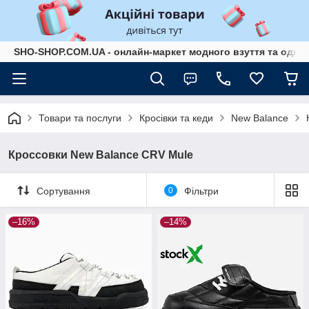
SHO-SHOP.COM.UA - онлайн-маркет модного взуття та одягу 
Товари та послуги
Кросівки та кеди
New Balance
Кроссовки New Balance CRV Mule
Сортування
0
Фільтри
–16%
–14%