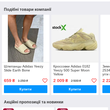
Подібні товари компанії
Шлепанцы Adidas Yeezy
Кроссовки Adidas 0182
Зим
Slide Earth Bone
Yeezy 500 Super Moon
2534
Yellow
угги
659
2 009
2 2
₴
₴
1 250 ₴
2 500 ₴
Купити
Купити
Акційні пропозиції та новинки