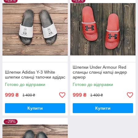
–29%
–29%
Шлепки Under Armour Red
Шлепки Adidas Y-3 White
сланцы сланці капці aндер
шлепки сланці тапочки aдідас
армор
Готово до відправки
Готово до відправки
999
999
₴
₴
1 400 ₴
1 400 ₴
Купити
Купити
–29%