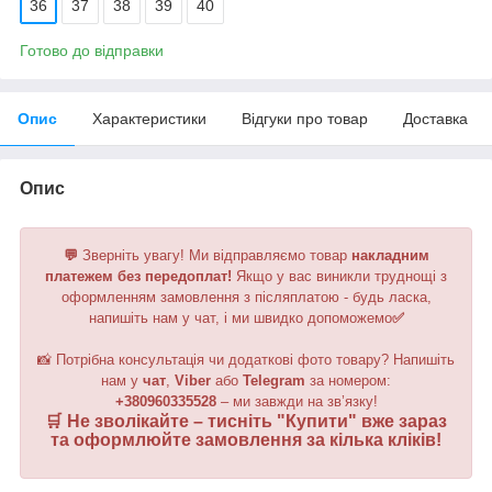
36
37
38
39
40
Готово до відправки
Опис
Характеристики
Відгуки про товар
Доставка
Опис
💬
Зверніть увагу!
Ми відправляємо товар
накладним
платежем без передоплат!
Якщо у вас виникли труднощі з
оформленням замовлення з післяплатою - будь ласка,
напишіть нам у чат, і ми швидко допоможемо
✅
📸 Потрібна консультація чи додаткові фото товару? Напишіть
нам у
чат
,
Viber
або
Telegram
за номером
:
+380960335528
– ми завжди на зв’язку!
🛒 Не зволікайте – тисніть "
Купити
" вже зараз
та оформлюйте замовлення за кілька кліків!