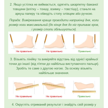
2. Якщо устілка не виймається, одягніть шкарпетку бажаної
товщини (влітку – тоншу, взимку – товстішу), станьте на
аркуш паперу та обведіть стопу олівцем або ручкою.
Порада: Вимірювання краще проводити наприкінці дня, коли
розмір ноги максимальний (до кінця дня до ніг приливає кров,
і розмір стопи збільшується).
3. Візьміть лінійку та виміряйте відстань від однієї крайньої
точки до іншої (від п'ятки до найбільш виступаючого пальця).
Зробіть те саме з другою ногою. За основу візьміть
найбільше значення.
4. Округліть отриманий результат і знайдіть свій розмір у