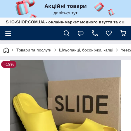
SHO-SHOP.COM.UA - онлайн-маркет модного взуття та одягу 
Товари та послуги
Шльопанці, босоніжки, капці
Yeezy
–19%