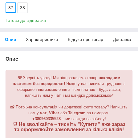
37
38
Готово до відправки
Опис
Характеристики
Відгуки про товар
Доставка
Опис
💬
Зверніть увагу!
Ми відправляємо товар
накладним
платежем без передоплат!
Якщо у вас виникли труднощі з
оформленням замовлення з післяплатою - будь ласка,
напишіть нам у чат, і ми швидко допоможемо
✅
📸 Потрібна консультація чи додаткові фото товару? Напишіть
нам у
чат
,
Viber
або
Telegram
за номером
:
+380960335528
– ми завжди на зв’язку!
🛒 Не зволікайте – тисніть "
Купити
" вже зараз
та оформлюйте замовлення за кілька кліків!