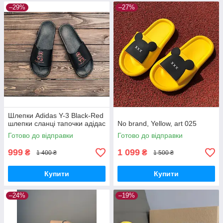
–29%
–27%
Шлепки Adidas Y-3 Black-Red
шлепки сланці тапочки aдідас
No brand, Yellow, art 025
Готово до відправки
Готово до відправки
999
1 099
₴
₴
1 400 ₴
1 500 ₴
Купити
Купити
–24%
–19%