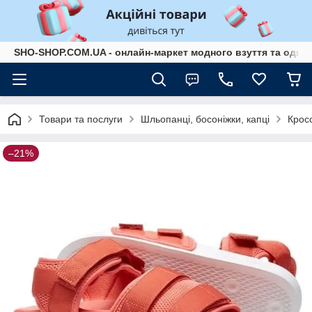
SHO-SHOP.COM.UA - онлайн-маркет модного взуття та одягу 
Товари та послуги
Шльопанці, босоніжки, капці
Кросс
–21%