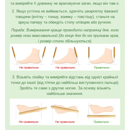
та виміряйте її довжину не враховуючи загин, якщо він там є.
2. Якщо устілка не виймається, одягніть шкарпетку бажаної
товщини (влітку – тоншу, взимку – товстішу), станьте на
аркуш паперу та обведіть стопу олівцем або ручкою.
Порада: Вимірювання краще проводити наприкінці дня, коли
розмір ноги максимальний (до кінця дня до ніг приливає кров,
і розмір стопи збільшується).
3. Візьміть лінійку та виміряйте відстань від однієї крайньої
точки до іншої (від п'ятки до найбільш виступаючого пальця).
Зробіть те саме з другою ногою. За основу візьміть
найбільше значення.