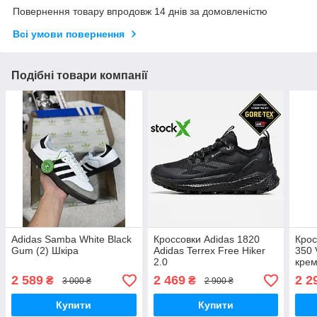
Повернення товару впродовж 14 днів за домовленістю
Всі умови повернення
Подібні товари компанії
Adidas Samba White Black
Кроссовки Adidas 1820
Крос
Gum (2) Шкіра
Adidas Terrex Free Hiker
350 
2.0
крем
Prim
2 589
2 469
2 2
₴
₴
3 000 ₴
2 900 ₴
Купити
Купити