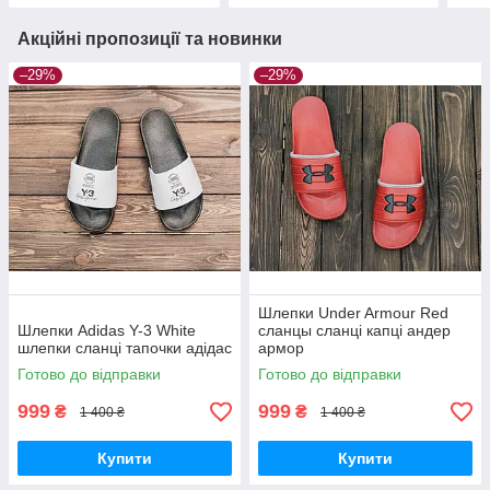
Акційні пропозиції та новинки
–29%
–29%
Шлепки Under Armour Red
Шлепки Adidas Y-3 White
сланцы сланці капці aндер
шлепки сланці тапочки aдідас
армор
Готово до відправки
Готово до відправки
999
999
₴
₴
1 400 ₴
1 400 ₴
Купити
Купити