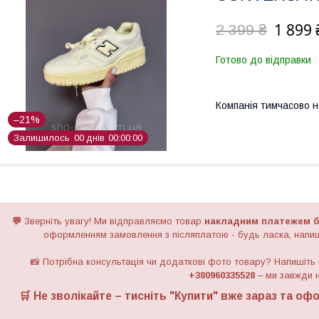
1 899 
2 399 ₴
Готово до відправки
Компанія тимчасово 
–21%
Залишилось
0
0
днів
0
0
0
0
0
0
💬
Зверніть увагу!
Ми відправляємо товар
накладним платежем б
оформленням замовлення з післяплатою - будь ласка, напиш
📸 Потрібна консультація чи додаткові фото товару? Напишіть
+380960335528
– ми завжди н
🛒 Не зволікайте – тисніть "
Купити
" вже зараз та офо