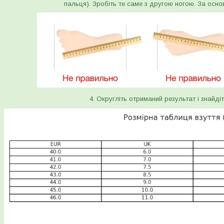
пальця). Зробіть те саме з другою ногою. За осно
4. Округліть отриманий результат і знайдіт