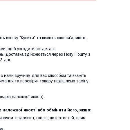
ь кнопку "Купити" та вкажіть своє ім'я, місто,
и, щоб узгодити всі деталі.
нь. Доставка здійснюється через Нову Пошту з
3 дні.
я з нами зручним для вас способом та вкажіть
имання та перевірки товару надішлемо заміну.
арів належної якості).
 належної якості або обміняти його, якщо:
ивачем: подряпин, сколів, потертостей, плям
ку.