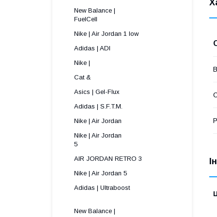
Х
New Balance |
FuelCell
Nike | Air Jordan 1 low
Adidas | ADI
Nike |
В
Cat &
Asics | Gel-Flux
С
Adidas | S.F.T.M.
Р
Nike | Air Jordan
Nike | Air Jordan
5 
AIR JORDAN RETRO 3
І
Nike | Air Jordan 5
Adidas | Ultraboost
Ц
New Balance |