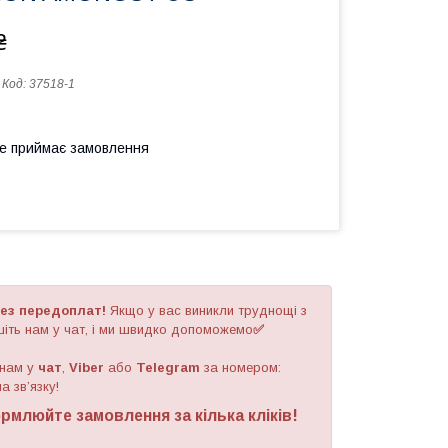
₴
Код:
37518-1
не приймає замовлення
ез передоплат!
Якщо у вас виникли труднощі з
іть нам у чат, і ми швидко допоможемо
✅
 нам у
чат
,
Viber
або
Telegram
за номером
:
а зв’язку!
рмлюйте замовлення за кілька кліків!