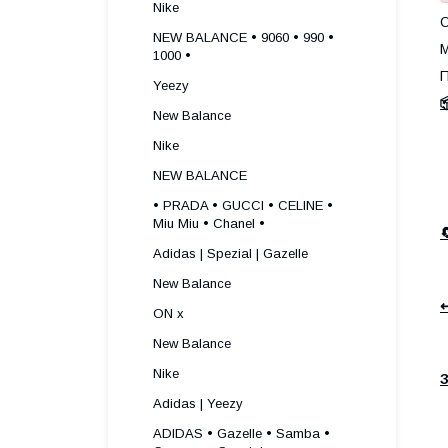
Nike
О
NEW BALANCE • 9060 • 990 •
М
1000 •
П
Yeezy

New Balance
Nike
NEW BALANCE
• PRADA • GUCCI • CELINE •
Miu Miu • Chanel •
Adidas | Spezial | Gazelle
New Balance
↩
ON x
New Balance
Nike
З
Adidas | Yeezy
ADIDAS • Gazelle • Samba •