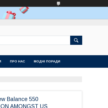
И
ПРО НАС
МОДНІ ПОРАДИ
ew Balance 550
ION AMONGST US