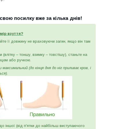
вою посилку вже за кілька днів!
мір взуття?
ряйте її довжину не враховуючи загин, якщо він там
(влітку – тоншу, взимку – товстішу), станьте на
вцем або ручкою.
максимальний (до кінця дня до ніг приливає кров, і
ься).
и до іншої (від п'ятки до найбільш виступаючого