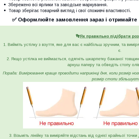
Збережено всі ярлики та заводське маркування.
Товар зберігає товарний вигляд і свої споживчі властивості.
✅ Оформлюйте замовлення зараз і отримайте с
👣
Як правильно підібрати роз
1. Вийміть устілку з взуття, яке для вас є найбільш зручним, та вимі
є.
2. Якщо устілка не виймається, одягніть шкарпетку бажаної товщини 
аркуш паперу та обведіть стопу олі
Порада: Вимірювання краще проводити наприкінці дня, коли розмір ноги 
розмір стопи збільшуєт
3. Візьміть лінійку та виміряйте відстань від однієї крайньої точк