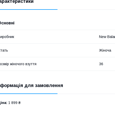
арактеристики
 ​
Основні
иробник
New Bala
тать
Жіноча
озмір жіночого взуття
36
​
нформація для замовлення
іна:
1 899 ₴
​