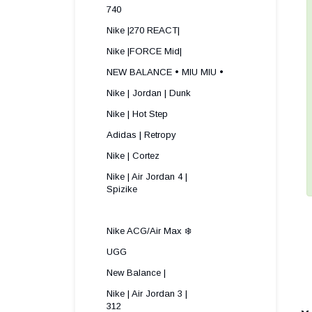
740
Nike |270 REACT|
Nike |FORCE Mid|
NEW BALANCE • MIU MIU •
Nike | Jordan | Dunk
Nike | Hot Step
Adidas | Retropy
Nike | Cortez
Nike | Air Jordan 4 |
Spizike ​
Nike ACG/Air Max ❄️
UGG
New Balance |
Nike | Air Jordan 3 |
312 ​