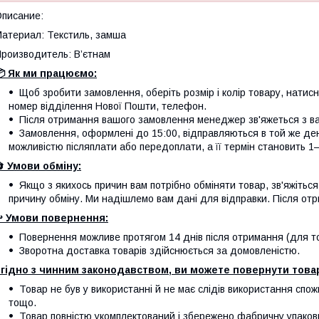
писание:
атериал: Текстиль, замша
роизводитель: В’єтнам
 Як ми працюємо:
Щоб зробити замовлення, оберіть розмір і колір товару, натисніт
номер відділення Нової Пошти, телефон.
Після отримання вашого замовлення менеджер зв'яжеться з вам
Замовлення, оформлені до 15:00, відправляються в той же де
можливістю післяплати або передоплати, а її термін становить 1–
🔄
Умови обміну:
Якщо з якихось причин вам потрібно обміняти товар, зв'яжітьс
причину обміну. Ми надішлемо вам дані для відправки. Після отр
️
Умови повернення:
Повернення можливе протягом 14 днів після отримання (для тов
Зворотна доставка товарів здійснюється за домовленістю.
гідно з чинним законодавством, ви можете повернути товар
Товар не був у використанні й не має слідів використання спож
тощо.
Товар повністю укомплектований і збережено фабричну упаков