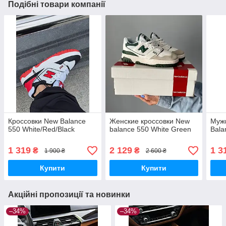
Подібні товари компанії
Кроссовки New Balance
Женские кроссовки New
Мужс
550 White/Red/Black
balance 550 White Green
Bala
1 319
2 129
1 3
₴
₴
1 900 ₴
2 600 ₴
Купити
Купити
Акційні пропозиції та новинки
–34%
–34%