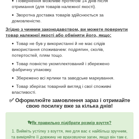
Повернення можливе протягом 14 днів після
отримання (для товарів належної якості).
Зворотна доставка товарів здійснюється за
домовленістю.
Згідно з чинним законодавством, ви можете повернути
товар належної якості або обміняти його, якщо:
Товар не був у використанні й не має слідів
використання споживачем: подряпин, сколів,
потертостей, плям тощо.
Товар повністю укомплектований і збережено
фабричну упаковку.
Збережено всі ярлики та заводське маркування.
Товар зберігає товарний вигляд і свої споживчі
властивості.
✅ Оформлюйте замовлення зараз і отримайте
свою посилку вже за кілька днів!
👣
Як правильно підібрати розмір взуття?
1. Вийміть устілку з взуття, яке для вас є найбільш зручним,
та виміряйте її довжину не враховуючи загин, якщо він там є.