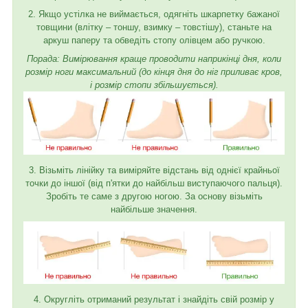
2. Якщо устілка не виймається, одягніть шкарпетку бажаної
товщини (влітку – тоншу, взимку – товстішу), станьте на
аркуш паперу та обведіть стопу олівцем або ручкою.
Порада: Вимірювання краще проводити наприкінці дня, коли
розмір ноги максимальний (до кінця дня до ніг приливає кров,
і розмір стопи збільшується).
3. Візьміть лінійку та виміряйте відстань від однієї крайньої
точки до іншої (від п'ятки до найбільш виступаючого пальця).
Зробіть те саме з другою ногою. За основу візьміть
найбільше значення.
4. Округліть отриманий результат і знайдіть свій розмір у