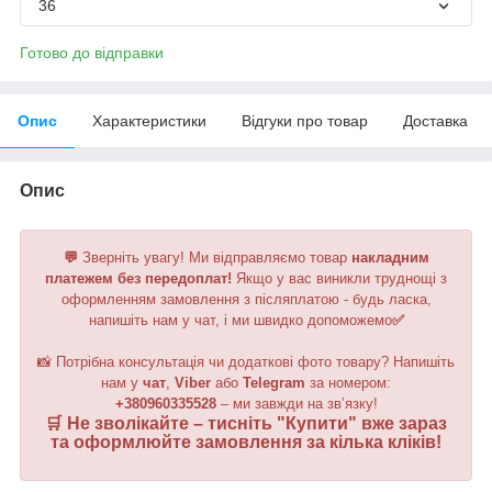
36
Готово до відправки
Опис
Характеристики
Відгуки про товар
Доставка
Опис
💬
Зверніть увагу!
Ми відправляємо товар
накладним
платежем без передоплат!
Якщо у вас виникли труднощі з
оформленням замовлення з післяплатою - будь ласка,
напишіть нам у чат, і ми швидко допоможемо
✅
📸 Потрібна консультація чи додаткові фото товару? Напишіть
нам у
чат
,
Viber
або
Telegram
за номером
:
+380960335528
– ми завжди на зв’язку!
🛒 Не зволікайте – тисніть "
Купити
" вже зараз
та оформлюйте замовлення за кілька кліків!