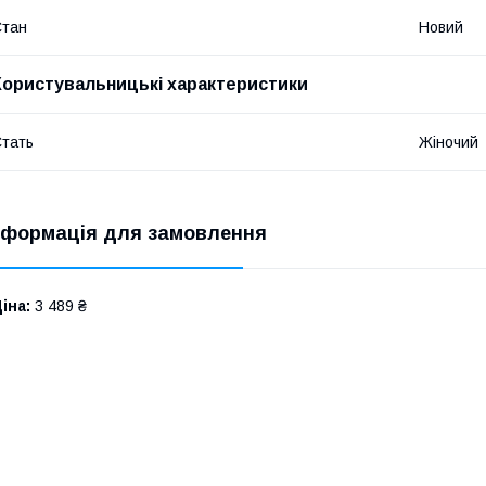
​
Стан
Новий
Користувальницькі характеристики
​
тать
Жіночий
нформація для замовлення
іна:
3 489 ₴