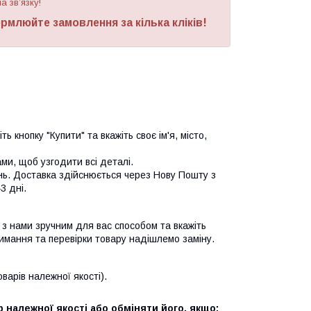
а зв’язку!
рмлюйте замовлення за кілька кліків!
ь кнопку "Купити" та вкажіть своє ім'я, місто,
и, щоб узгодити всі деталі.
нь. Доставка здійснюється через Нову Пошту з
3 дні.
я з нами зручним для вас способом та вкажіть
имання та перевірки товару надішлемо заміну.
арів належної якості).
 належної якості або обміняти його, якщо: