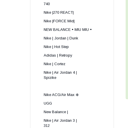
740
Nike |270 REACT|
Nike |FORCE Mid|
NEW BALANCE • MIU MIU •
Nike | Jordan | Dunk
Nike | Hot Step
Adidas | Retropy
Nike | Cortez
Nike | Air Jordan 4 |
Spizike ​
Nike ACG/Air Max ❄️
UGG
New Balance |
Nike | Air Jordan 3 |
312 ​