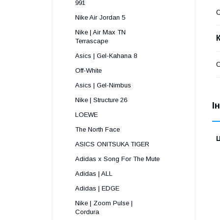
991 
Nike Air Jordan 5
Nike | Air Max TN
Terrascape 
Asics | Gel-Kahana 8
С
Off-White
Asics | Gel-Nimbus
Nike | Structure 26
І
LOEWE
The North Face
Ц
ASICS ONITSUKA TIGER
Adidas x Song For The Mute
Adidas | ALL
Adidas | EDGE
Nike | Zoom Pulse |
Cordura ​