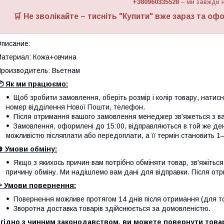
+380960335528
– ми завжди н
🛒 Не зволікайте – тисніть "
Купити
" вже зараз та офо
писание:
атериал: Кожа+овчина
роизводитель: Вьетнам
 Як ми працюємо:
Щоб зробити замовлення, оберіть розмір і колір товару, натисніт
номер відділення Нової Пошти, телефон.
Після отримання вашого замовлення менеджер зв'яжеться з вам
Замовлення, оформлені до 15:00, відправляються в той же де
можливістю післяплати або передоплати, а її термін становить 1–
🔄
Умови обміну:
Якщо з якихось причин вам потрібно обміняти товар, зв'яжітьс
причину обміну. Ми надішлемо вам дані для відправки. Після отр
️
Умови повернення:
Повернення можливе протягом 14 днів після отримання (для тов
Зворотна доставка товарів здійснюється за домовленістю.
гідно з чинним законодавством, ви можете повернути товар