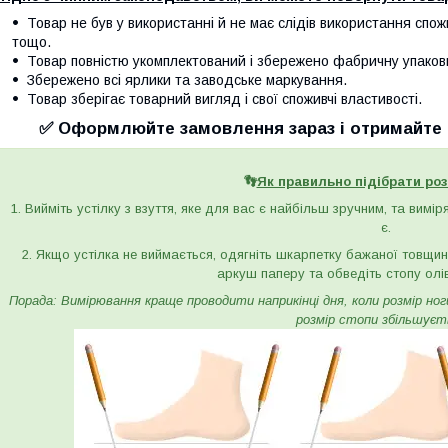
Товар не був у використанні й не має слідів використання спож
тощо.
Товар повністю укомплектований і збережено фабричну упаков
Збережено всі ярлики та заводське маркування.
Товар зберігає товарний вигляд і свої споживчі властивості.
✅ Оформлюйте замовлення зараз і отримайте с
👣
Як правильно підібрати роз
1. Вийміть устілку з взуття, яке для вас є найбільш зручним, та вимі
є.
2. Якщо устілка не виймається, одягніть шкарпетку бажаної товщини 
аркуш паперу та обведіть стопу олі
Порада: Вимірювання краще проводити наприкінці дня, коли розмір ноги 
розмір стопи збільшуєт