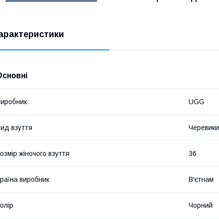
 ​
арактеристики
Основні
иробник
UGG
ид взуття
Черевики
​
озмір жіночого взуття
36
раїна виробник
В'єтнам
​
олір
Чорний