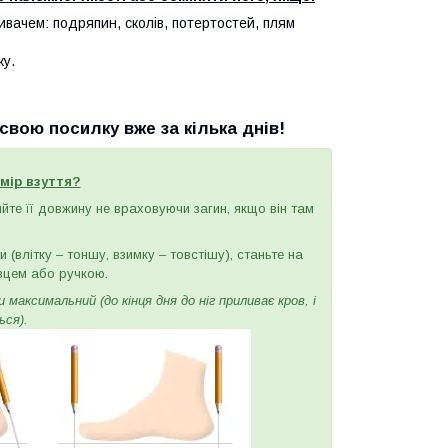
ивачем: подряпин, сколів, потертостей, плям
ку.
вою посилку вже за кілька днів!
мір взуття?
ряйте її довжину не враховуючи загин, якщо він там
(влітку – тоншу, взимку – товстішу), станьте на
вцем або ручкою.
максимальний (до кінця дня до ніг приливає кров, і
ься).