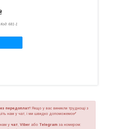
₴
Код:
681-1
ез передоплат!
Якщо у вас виникли труднощі з
іть нам у чат, і ми швидко допоможемо
✅
 нам у
чат
,
Viber
або
Telegram
за номером
: