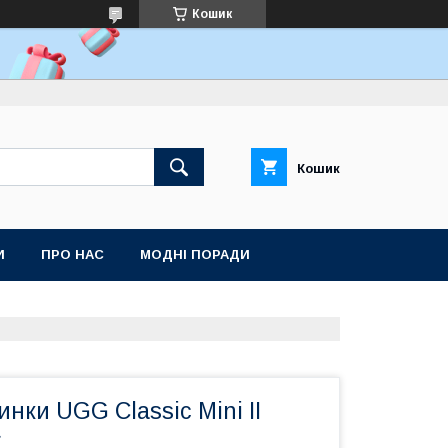
Кошик
Кошик
И
ПРО НАС
МОДНІ ПОРАДИ
нки UGG Classic Mini II
r