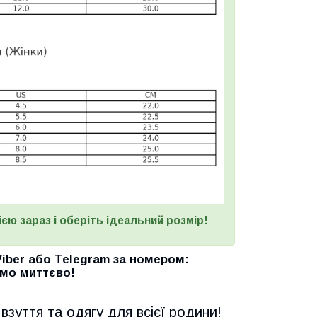
єю зараз і оберіть ідеальний розмір!
Viber
або
Telegram
за номером
:
мо миттєво!
взуття та одягу для всієї родини!