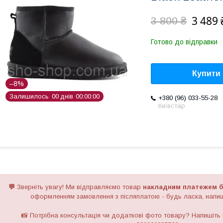
3 489 
3 800 ₴
Готово до відправки
Купити
–8%
Залишилось
0
0
днів
0
0
0
0
0
0
+380 (96) 033-55-28
Київстар
💬
Зверніть увагу!
Ми відправляємо товар
накладним платежем б
оформленням замовлення з післяплатою - будь ласка, напиш
📸 Потрібна консультація чи додаткові фото товару? Напишіть