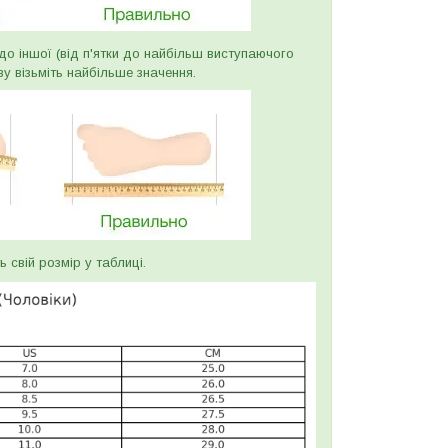
и до іншої (від п'ятки до найбільш виступаючого
ву візьміть найбільше значення.
ь свій розмір у таблиці.