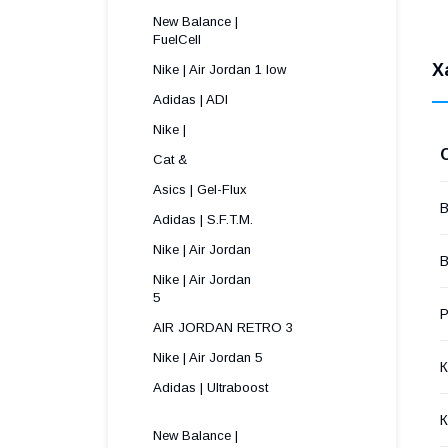
New Balance |
FuelCell
Х
Nike | Air Jordan 1 low
Adidas | ADI
Nike |
Cat &
Asics | Gel-Flux
В
Adidas | S.F.T.M.
Nike | Air Jordan
В
Nike | Air Jordan
5 
Р
AIR JORDAN RETRO 3
Nike | Air Jordan 5
К
Adidas | Ultraboost
К
New Balance |