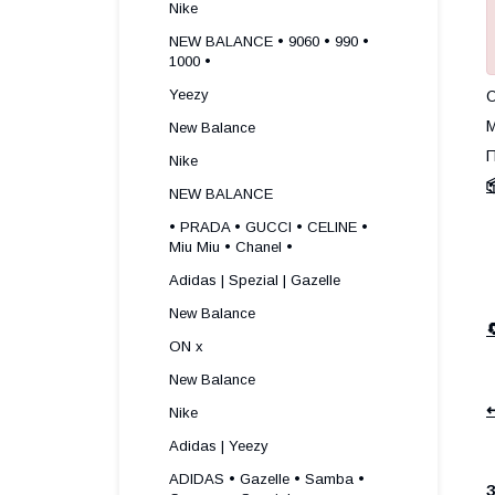
Nike
NEW BALANCE • 9060 • 990 •
1000 •
Yeezy
О
М
New Balance
П
Nike

NEW BALANCE
• PRADA • GUCCI • CELINE •
Miu Miu • Chanel •
Adidas | Spezial | Gazelle
New Balance
ON x
New Balance
↩
Nike
Adidas | Yeezy
ADIDAS • Gazelle • Samba •
З