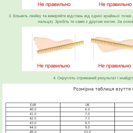
3. Візьміть лінійку та виміряйте відстань від однієї крайньої точк
пальця). Зробіть те саме з другою ногою. За осно
4. Округліть отриманий результат і знайдіт