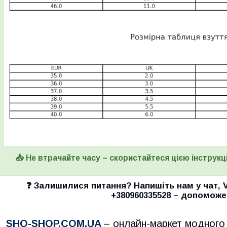
📥 Не втрачайте часу – скористайтеся цією інструкці
❓ Залишилися питання? Напишіть нам у
чат
,
+380960335528
– допоможе
SHO-SHOP.COM.UA
– онлайн-маркет модного 