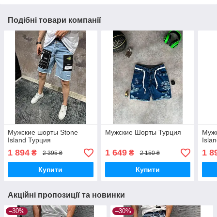
Подібні товари компанії
Мужские шорты Stone
Мужские Шорты Турция
Мужс
Island Турция
Isla
1 894
1 649
1 8
₴
₴
2 395 ₴
2 150 ₴
Купити
Купити
Акційні пропозиції та новинки
–30%
–30%