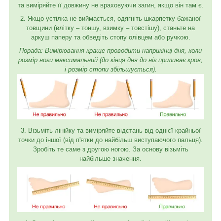
та виміряйте її довжину не враховуючи загин, якщо він там є.
2. Якщо устілка не виймається, одягніть шкарпетку бажаної
товщини (влітку – тоншу, взимку – товстішу), станьте на
аркуш паперу та обведіть стопу олівцем або ручкою.
Порада: Вимірювання краще проводити наприкінці дня, коли
розмір ноги максимальний (до кінця дня до ніг приливає кров,
і розмір стопи збільшується).
3. Візьміть лінійку та виміряйте відстань від однієї крайньої
точки до іншої (від п'ятки до найбільш виступаючого пальця).
Зробіть те саме з другою ногою. За основу візьміть
найбільше значення.