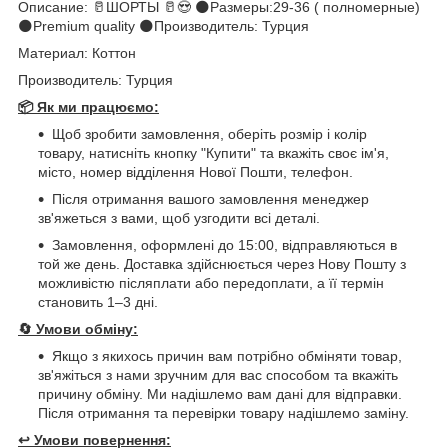
Описание: 🥛ШОРТЫ 🥛😍 🌑Размеры:29-36 ( полномерные)
🌑Premium quality 🌑Производитель: Турция
Материал: Коттон
Производитель: Турция
📦 Як ми працюємо:
Щоб зробити замовлення, оберіть розмір і колір
товару, натисніть кнопку "Купити" та вкажіть своє ім'я,
місто, номер відділення Нової Пошти, телефон.
Після отримання вашого замовлення менеджер
зв'яжеться з вами, щоб узгодити всі деталі.
Замовлення, оформлені до 15:00, відправляються в
той же день. Доставка здійснюється через Нову Пошту з
можливістю післяплати або передоплати, а її термін
становить 1–3 дні.
🔄
Умови обміну:
Якщо з якихось причин вам потрібно обміняти товар,
зв'яжіться з нами зручним для вас способом та вкажіть
причину обміну. Ми надішлемо вам дані для відправки.
Після отримання та перевірки товару надішлемо заміну.
↩️
Умови повернення: