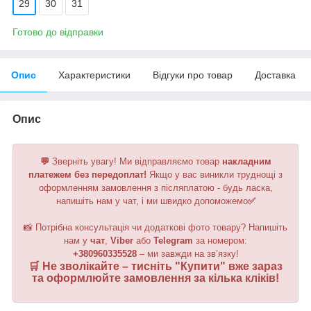
29
30
31
Готово до відправки
Опис
Характеристики
Відгуки про товар
Доставка
Опис
💬
Зверніть увагу!
Ми відправляємо товар
накладним
платежем без передоплат!
Якщо у вас виникли труднощі з
оформленням замовлення з післяплатою - будь ласка,
напишіть нам у чат, і ми швидко допоможемо
✅
📸 Потрібна консультація чи додаткові фото товару? Напишіть
нам у
чат
,
Viber
або
Telegram
за номером
:
+380960335528
– ми завжди на зв’язку!
🛒 Не зволікайте – тисніть "
Купити
" вже зараз
та оформлюйте замовлення за кілька кліків!