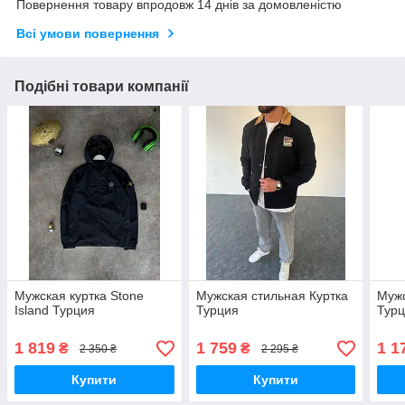
Повернення товару впродовж 14 днів за домовленістю
Всі умови повернення
Подібні товари компанії
Мужская куртка Stone
Мужская стильная Куртка
Мужс
Island Турция
Турция
Тур
1 819
1 759
1 1
₴
₴
2 350 ₴
2 295 ₴
Купити
Купити