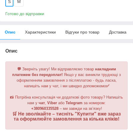
S
M
Готово до відправки
Опис
Характеристики
Відгуки про товар
Доставка
Опис
💬
Зверніть увагу!
Ми відправляємо товар
накладним
платежем без передоплат!
Якщо у вас виникли труднощі з
оформленням замовлення з післяплатою - будь ласка,
напишіть нам у чат, і ми швидко допоможемо
✅
📸 Потрібна консультація чи додаткові фото товару? Напишіть
нам у
чат
,
Viber
або
Telegram
за номером
:
+380960335528
– ми завжди на зв’язку!
🛒 Не зволікайте – тисніть "
Купити
" вже зараз
та оформлюйте замовлення за кілька кліків!