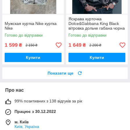
Яскрава курточка
Мужская куртка Nike куртка
Dolce&Gabbana King Black
Nike
вітровка дольче габана чорна
чоловіча
Готово до відправки
Готово до відправки
1 599
1 649
₴
₴
2 150 ₴
2 200 ₴
Купити
Купити
Показати ще
Про нас
99% позитивних з 138 відгуків за рік
Працює з 30.12.2022
м. Київ
Київ, Україна