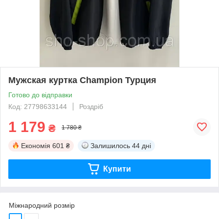
Мужская куртка Champion Турция
Готово до відправки
Код: 27798633144
Роздріб
1 179
₴
1 780 ₴
Економія
601 ₴
Залишилось
44 дні
Купити
Міжнародний розмір