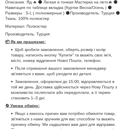
Описание: Яд 🔥 🌑 Легкая и тонкая Мастерка на лето🔥 🌑
Навигация по таблице вкладка (Куртки Весна/Осень ) 🌑
Размеры : S-L ( полномерные ) 🌑Производитель: Турция 🌑
Ткань: 100% полиэстер
Материал: Полиэстер
Производитель: Турция
📦 Як ми працюємо:
Щоб зробити замовлення, оберіть розмір і колір
товару, натисніть кнопку "Купити" та вкажіть своє ім'я,
місто, номер відділення Нової Пошти, телефон.
Після отримання вашого замовлення менеджер
зв'яжеться з вами, щоб узгодити всі деталі.
Замовлення, оформлені до 15:00, відправляються в
той же день. Доставка здійснюється через Нову Пошту з
можливістю післяплати або передоплати, а її термін
становить 1–3 дні.
🔄
Умови обміну:
Якщо з якихось причин вам потрібно обміняти товар,
зв'яжіться з нами зручним для вас способом та вкажіть
причину обміну. Ми надішлемо вам дані для відправки.