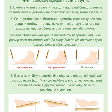
👣
Як правильно підібрати розмір взуття?
1. Вийміть устілку з взуття, яке для вас є найбільш зручним,
та виміряйте її довжину не враховуючи загин, якщо він там є.
2. Якщо устілка не виймається, одягніть шкарпетку бажаної
товщини (влітку – тоншу, взимку – товстішу), станьте на
аркуш паперу та обведіть стопу олівцем або ручкою.
Порада: Вимірювання краще проводити наприкінці дня, коли
розмір ноги максимальний (до кінця дня до ніг приливає кров,
і розмір стопи збільшується).
3. Візьміть лінійку та виміряйте відстань від однієї крайньої
точки до іншої (від п'ятки до найбільш виступаючого пальця).
Зробіть те саме з другою ногою. За основу візьміть
найбільше значення.