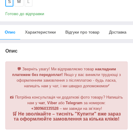
S
M
L
Готово до відправки
Опис
Характеристики
Відгуки про товар
Доставка
Опис
💬
Зверніть увагу!
Ми відправляємо товар
накладним
платежем без передоплат!
Якщо у вас виникли труднощі з
оформленням замовлення з післяплатою - будь ласка,
напишіть нам у чат, і ми швидко допоможемо
✅
📸 Потрібна консультація чи додаткові фото товару? Напишіть
нам у
чат
,
Viber
або
Telegram
за номером
:
+380960335528
– ми завжди на зв’язку!
🛒 Не зволікайте – тисніть "
Купити
" вже зараз
та оформлюйте замовлення за кілька кліків!