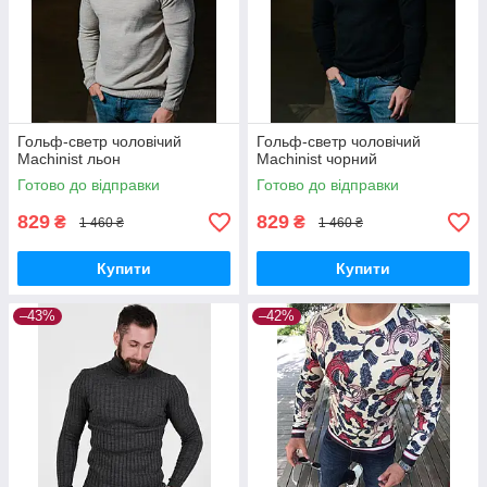
Гольф-светр чоловічий
Гольф-светр чоловічий
Machinist льон
Machinist чорний
Готово до відправки
Готово до відправки
829
829
₴
₴
1 460 ₴
1 460 ₴
Купити
Купити
–43%
–42%