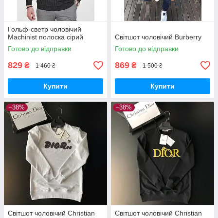
Гольф-светр чоловічий
Machinist полоска сірий
Світшот чоловічий Burberry
Готово до відправки
Готово до відправки
829
869
₴
₴
1 460 ₴
1 500 ₴
Купити
Купити
–38%
–38%
Світшот чоловічий Christian
Світшот чоловічий Christian