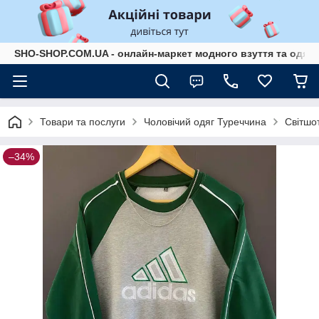
SHO-SHOP.COM.UA - онлайн-маркет модного взуття та одягу 
Товари та послуги
Чоловічий одяг Туреччина
Світшо
–34%