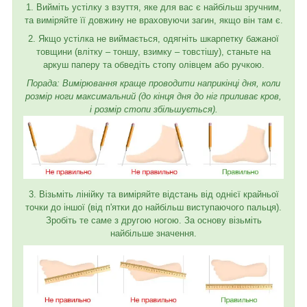
1. Вийміть устілку з взуття, яке для вас є найбільш зручним,
та виміряйте її довжину не враховуючи загин, якщо він там є.
2. Якщо устілка не виймається, одягніть шкарпетку бажаної
товщини (влітку – тоншу, взимку – товстішу), станьте на
аркуш паперу та обведіть стопу олівцем або ручкою.
Порада: Вимірювання краще проводити наприкінці дня, коли
розмір ноги максимальний (до кінця дня до ніг приливає кров,
і розмір стопи збільшується).
3. Візьміть лінійку та виміряйте відстань від однієї крайньої
точки до іншої (від п'ятки до найбільш виступаючого пальця).
Зробіть те саме з другою ногою. За основу візьміть
найбільше значення.