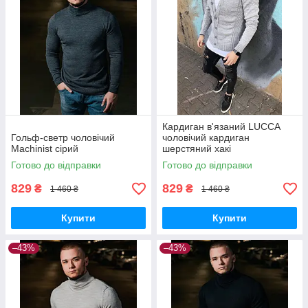
Кардиган в'язаний LUCCA
Гольф-светр чоловічий
чоловічий кардиган
Machinist сірий
шерстяний хакі
Готово до відправки
Готово до відправки
829
829
₴
₴
1 460 ₴
1 460 ₴
Купити
Купити
–43%
–43%