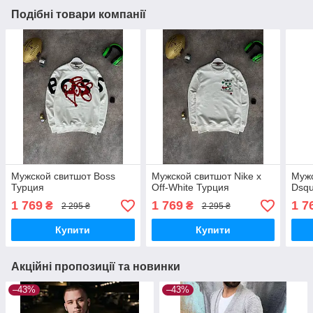
Подібні товари компанії
Мужской свитшот Boss
Мужской свитшот Nike x
Мужс
Турция
Off-White Турция
Dsqu
1 769
1 769
1 7
₴
₴
2 295 ₴
2 295 ₴
Купити
Купити
Акційні пропозиції та новинки
–43%
–43%