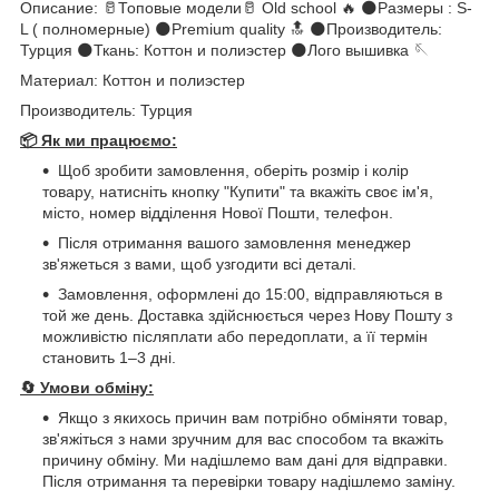
Описание: 🥛Топовые модели🥛 Old school 🔥 🌑Размеры : S-
L ( полномерные) 🌑Premium quality 🔝 🌑Производитель:
Турция 🌑Ткань: Коттон и полиэстер 🌑Лого вышивка 🪡
Материал: Коттон и полиэстер
Производитель: Турция
📦 Як ми працюємо:
Щоб зробити замовлення, оберіть розмір і колір
товару, натисніть кнопку "Купити" та вкажіть своє ім'я,
місто, номер відділення Нової Пошти, телефон.
Після отримання вашого замовлення менеджер
зв'яжеться з вами, щоб узгодити всі деталі.
Замовлення, оформлені до 15:00, відправляються в
той же день. Доставка здійснюється через Нову Пошту з
можливістю післяплати або передоплати, а її термін
становить 1–3 дні.
🔄
Умови обміну:
Якщо з якихось причин вам потрібно обміняти товар,
зв'яжіться з нами зручним для вас способом та вкажіть
причину обміну. Ми надішлемо вам дані для відправки.
Після отримання та перевірки товару надішлемо заміну.