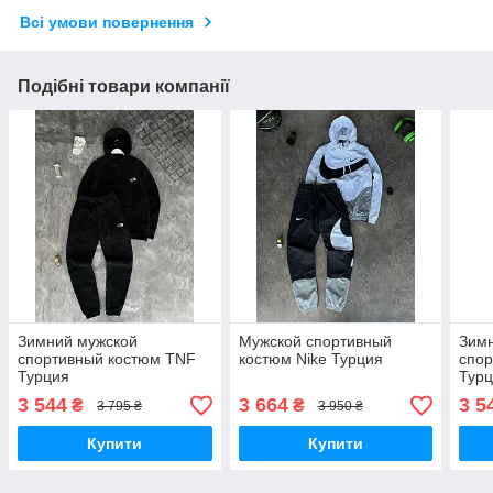
Всі умови повернення
Подібні товари компанії
Зимний мужской
Мужской спортивный
Зим
спортивный костюм TNF
костюм Nike Турция
спор
Турция
Тур
3 544
3 664
3 5
₴
₴
3 795 ₴
3 950 ₴
Купити
Купити