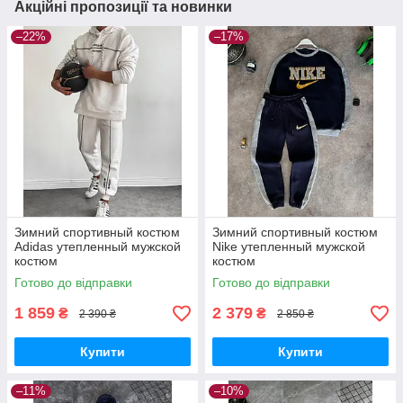
Акційні пропозиції та новинки
–22%
–17%
Зимний спортивный костюм
Зимний спортивный костюм
Adidas утепленный мужской
Nike утепленный мужской
костюм
костюм
Готово до відправки
Готово до відправки
1 859
2 379
₴
₴
2 390 ₴
2 850 ₴
Купити
Купити
–11%
–10%