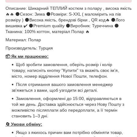
Описание: Шикарний ТЕПЛИЙ костюм з полару , висока якість
🔥🔥 🌑Сезон: Зима 🌑Розміри: S-XXL ( маломірить на пів
розміру ) 🌑Висока якість, брендові бірки , QR код🔥 🌑Лого
вишивка ✔️ 🌑Premium quality 🌑Виробник: Туреччина 🌑
Тканина: 100% коттон, матеріал Полар 🔥
Материал: Полар
Производитель: Турция
📦 Як ми працюємо:
Щоб зробити замовлення, оберіть розмір і колір
товару, натисніть кнопку "Купити" та вкажіть своє ім'я,
місто, номер відділення Нової Пошти, телефон.
Після отримання вашого замовлення менеджер
зв'яжеться з вами, щоб узгодити всі деталі.
Замовлення, оформлені до 15:00, відправляються в
той же день. Доставка здійснюється через Нову Пошту з
можливістю післяплати або передоплати, а її термін
становить 1–3 дні.
🔄
Умови обміну:
Якщо з якихось причин вам потрібно обміняти товар,