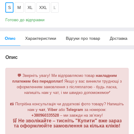
S
M
XL
XXL
L
Готово до відправки
Опис
Характеристики
Відгуки про товар
Доставка
Опис
💬
Зверніть увагу!
Ми відправляємо товар
накладним
платежем без передоплат!
Якщо у вас виникли труднощі з
оформленням замовлення з післяплатою - будь ласка,
напишіть нам у чат, і ми швидко допоможемо
✅
📸 Потрібна консультація чи додаткові фото товару? Напишіть
нам у
чат
,
Viber
або
Telegram
за номером
:
+380960335528
– ми завжди на зв’язку!
🛒 Не зволікайте – тисніть "
Купити
" вже зараз
та оформлюйте замовлення за кілька кліків!