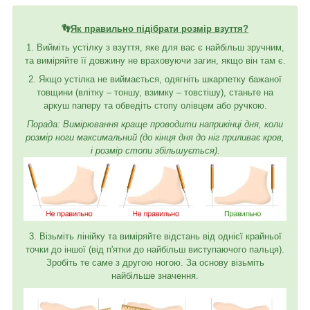
👣
Як правильно підібрати розмір взуття?
1. Вийміть устілку з взуття, яке для вас є найбільш зручним,
та виміряйте її довжину не враховуючи загин, якщо він там є.
2. Якщо устілка не виймається, одягніть шкарпетку бажаної
товщини (влітку – тоншу, взимку – товстішу), станьте на
аркуш паперу та обведіть стопу олівцем або ручкою.
Порада: Вимірювання краще проводити наприкінці дня, коли
розмір ноги максимальний (до кінця дня до ніг приливає кров,
і розмір стопи збільшується).
3. Візьміть лінійку та виміряйте відстань від однієї крайньої
точки до іншої (від п'ятки до найбільш виступаючого пальця).
Зробіть те саме з другою ногою. За основу візьміть
найбільше значення.