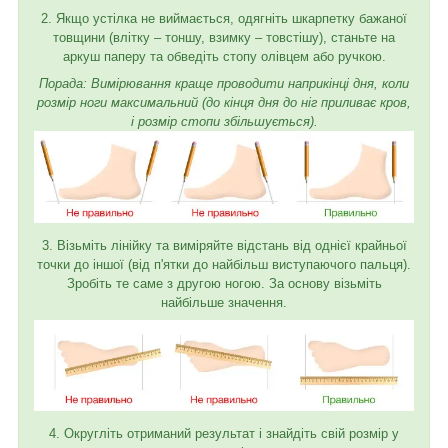
2. Якщо устілка не виймається, одягніть шкарпетку бажаної
товщини (влітку – тоншу, взимку – товстішу), станьте на
аркуш паперу та обведіть стопу олівцем або ручкою.
Порада: Вимірювання краще проводити наприкінці дня, коли
розмір ноги максимальний (до кінця дня до ніг приливає кров,
і розмір стопи збільшується).
3. Візьміть лінійку та виміряйте відстань від однієї крайньої
точки до іншої (від п'ятки до найбільш виступаючого пальця).
Зробіть те саме з другою ногою. За основу візьміть
найбільше значення.
4. Округліть отриманий результат і знайдіть свій розмір у