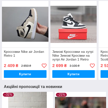
Кроссовки Nike air Jordan
Зимові Кроссовки на хутрі
Крос
Retro 1
Nike Зимові Кросівки на
Retr
хутрі Air Jordan 1 Retro
Scot
High Black White \ Найк
2 409
2 699
2 5
₴
₴
2 850 ₴
3 100 ₴
Джордан чорні хутро
мужские
Купити
Купити
Акційні пропозиції та новинки
–31%
–21%