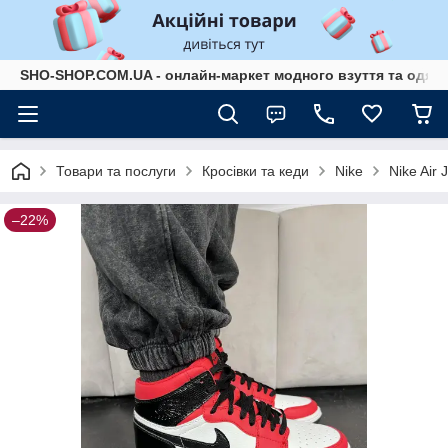
SHO-SHOP.COM.UA - онлайн-маркет модного взуття та одягу 
Товари та послуги
Кросівки та кеди
Nike
Nike Air 
–22%