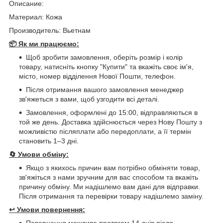
Описание:
Материал: Кожа
Производитель: Вьетнам
📦 Як ми працюємо:
Щоб зробити замовлення, оберіть розмір і колір
товару, натисніть кнопку "Купити" та вкажіть своє ім'я,
місто, номер відділення Нової Пошти, телефон.
Після отримання вашого замовлення менеджер
зв'яжеться з вами, щоб узгодити всі деталі.
Замовлення, оформлені до 15:00, відправляються в
той же день. Доставка здійснюється через Нову Пошту з
можливістю післяплати або передоплати, а її термін
становить 1–3 дні.
🔄
Умови обміну:
Якщо з якихось причин вам потрібно обміняти товар,
зв'яжіться з нами зручним для вас способом та вкажіть
причину обміну. Ми надішлемо вам дані для відправки.
Після отримання та перевірки товару надішлемо заміну.
↩️
Умови повернення:
Повернення можливе протягом 14 днів після