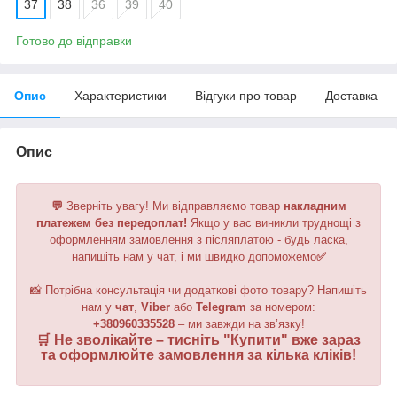
37
38
36
39
40
Готово до відправки
Опис
Характеристики
Відгуки про товар
Доставка
Опис
💬
Зверніть увагу!
Ми відправляємо товар
накладним
платежем без передоплат!
Якщо у вас виникли труднощі з
оформленням замовлення з післяплатою - будь ласка,
напишіть нам у чат, і ми швидко допоможемо
✅
📸 Потрібна консультація чи додаткові фото товару? Напишіть
нам у
чат
,
Viber
або
Telegram
за номером
:
+380960335528
– ми завжди на зв’язку!
🛒 Не зволікайте – тисніть "
Купити
" вже зараз
та оформлюйте замовлення за кілька кліків!