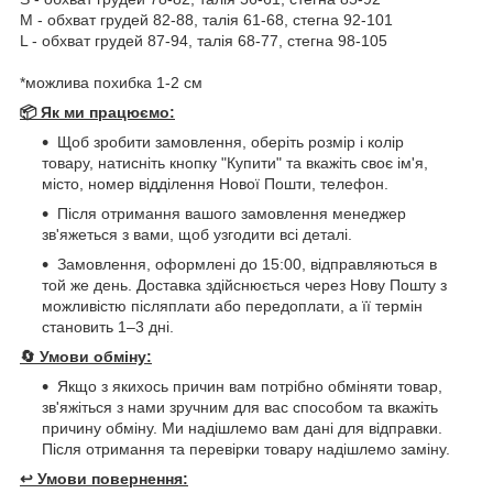
М - обхват грудей 82-88, талія 61-68, стегна 92-101
L - обхват грудей 87-94, талія 68-77, стегна 98-105
*можлива похибка 1-2 см
📦 Як ми працюємо:
Щоб зробити замовлення, оберіть розмір і колір
товару, натисніть кнопку "Купити" та вкажіть своє ім'я,
місто, номер відділення Нової Пошти, телефон.
Після отримання вашого замовлення менеджер
зв'яжеться з вами, щоб узгодити всі деталі.
Замовлення, оформлені до 15:00, відправляються в
той же день. Доставка здійснюється через Нову Пошту з
можливістю післяплати або передоплати, а її термін
становить 1–3 дні.
🔄
Умови обміну:
Якщо з якихось причин вам потрібно обміняти товар,
зв'яжіться з нами зручним для вас способом та вкажіть
причину обміну. Ми надішлемо вам дані для відправки.
Після отримання та перевірки товару надішлемо заміну.
↩️
Умови повернення: