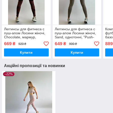
Леггинсы для фитнеса с
Леггинсы для фитнеса с
Комп
пуш-апом Лосини жіночі,
пуш-апом Лосини жіночі,
футб
Chocolate, мармур,
Sand, однотонні, "Push-
базо
"PushUp", пушап, широкий
up", пушап, широкий пояс,
висо
669
649
889
₴
₴
920 ₴
900 ₴
пояс, висока посадка
висока посадка
широ
Купити
Купити
Акційні пропозиції та новинки
–22%