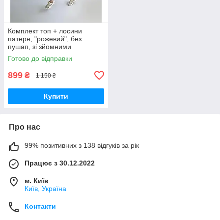
Комплект топ + лосини
патерн, "рожевий", без
пушап, зі зйомними
чашечками, висока посадка
Готово до відправки
лосин, ефект утяжки,
широкий пояс, для
899
₴
1 150 ₴
Купити
Про нас
99% позитивних з 138 відгуків за рік
Працює з 30.12.2022
м. Київ
Київ, Україна
Контакти