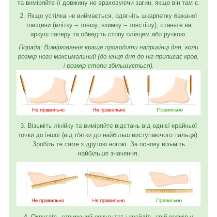
та виміряйте її довжину не враховуючи загин, якщо він там є.
2. Якщо устілка не виймається, одягніть шкарпетку бажаної
товщини (влітку – тоншу, взимку – товстішу), станьте на
аркуш паперу та обведіть стопу олівцем або ручкою.
Порада: Вимірювання краще проводити наприкінці дня, коли
розмір ноги максимальний (до кінця дня до ніг приливає кров,
і розмір стопи збільшується).
3. Візьміть лінійку та виміряйте відстань від однієї крайньої
точки до іншої (від п'ятки до найбільш виступаючого пальця).
Зробіть те саме з другою ногою. За основу візьміть
найбільше значення.
4. Округліть отриманий результат і знайдіть свій розмір у