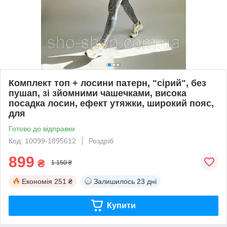
Комплект топ + лосини патерн, "сірий", без
пушап, зі зйомними чашечками, висока
посадка лосин, ефект утяжки, широкий пояс,
для
Готово до відправки
Код: 10099-1895612
Роздріб
899
₴
1 150 ₴
Економія
251 ₴
Залишилось
23 дні
Купити