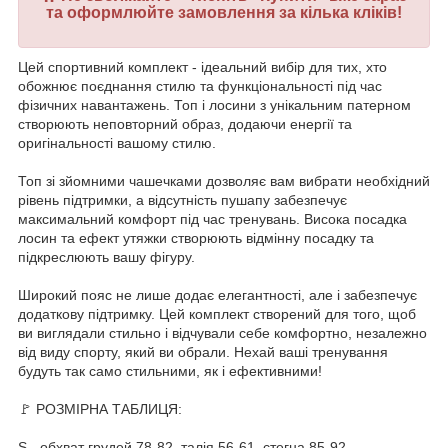
та оформлюйте замовлення за кілька кліків!
Цей спортивний комплект - ідеальний вибір для тих, хто
обожнює поєднання стилю та функціональності під час
фізичних навантажень. Топ і лосини з унікальним патерном
створюють неповторний образ, додаючи енергії та
оригінальності вашому стилю.
Топ зі зйомними чашечками дозволяє вам вибрати необхідний
рівень підтримки, а відсутність пушапу забезпечує
максимальний комфорт під час тренувань. Висока посадка
лосин та ефект утяжки створюють відмінну посадку та
підкреслюють вашу фігуру.
Широкий пояс не лише додає елегантності, але і забезпечує
додаткову підтримку. Цей комплект створений для того, щоб
ви виглядали стильно і відчували себе комфортно, незалежно
від виду спорту, який ви обрали. Нехай ваші тренування
будуть так само стильними, як і ефективними!
🚩 РОЗМІРНА ТАБЛИЦЯ:
S - обхват грудей 78-82, талія 56-61, стегна 85-92