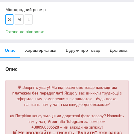
Міжнародний розмір
S
M
L
Готово до відправки
Опис
Характеристики
Відгуки про товар
Доставка
Опис
💬
Зверніть увагу!
Ми відправляємо товар
накладним
платежем без передоплат!
Якщо у вас виникли труднощі з
оформленням замовлення з післяплатою - будь ласка,
напишіть нам у чат, і ми швидко допоможемо
✅
📸 Потрібна консультація чи додаткові фото товару? Напишіть
нам у
чат
,
Viber
або
Telegram
за номером
:
+380960335528
– ми завжди на зв’язку!
🛒 Не зволікайте – тисніть "
Купити
" вже зараз