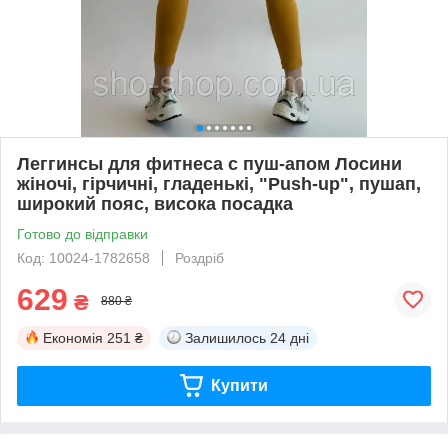
Леггинсы для фитнеса с пуш-апом Лосини
жіночі, гірчичні, гладенькі, "Push-up", пушап,
широкий пояс, висока посадка
Готово до відправки
Код: 10024-1782658
Роздріб
629
₴
880 ₴
Економія
251 ₴
Залишилось
24 дні
Купити