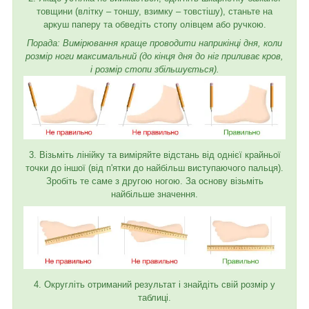
товщини (влітку – тоншу, взимку – товстішу), станьте на
аркуш паперу та обведіть стопу олівцем або ручкою.
Порада: Вимірювання краще проводити наприкінці дня, коли
розмір ноги максимальний (до кінця дня до ніг приливає кров,
і розмір стопи збільшується).
3. Візьміть лінійку та виміряйте відстань від однієї крайньої
точки до іншої (від п'ятки до найбільш виступаючого пальця).
Зробіть те саме з другою ногою. За основу візьміть
найбільше значення.
4. Округліть отриманий результат і знайдіть свій розмір у
таблиці.