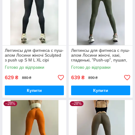
Леггинсы для фитнеса с пуш-
Леггинсы для фитнеса с пуш-
апом Лосини жіночі Sculpted
апом Лосини жіночі, хакі,
з push up S M L XL сірі
гладенькі, "Push-up", пушап,
широкий пояс, висока
Готово до відправки
Готово до відправки
посадка
629
639
₴
₴
880 ₴
890 ₴
Купити
Купити
–28%
–28%