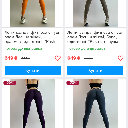
Леггинсы для фитнеса с пуш-
Леггинсы для фитнеса с пуш-
апом Лосини жіночі,
апом Лосини жіночі, Sand,
оранжеві, однотонні, "Push-
однотонні, "Push-up", пушап,
up", пушап, широкий пояс,
широкий пояс, висока
Готово до відправки
Готово до відправки
висока посадка
посадка
649
649
₴
₴
900 ₴
900 ₴
Купити
Купити
–28%
–28%