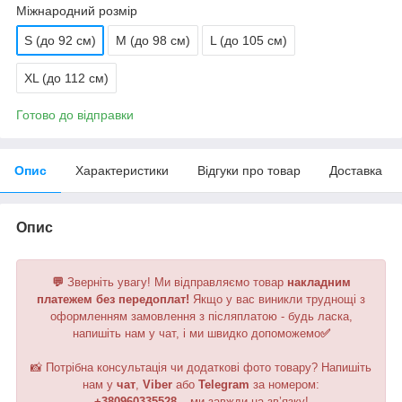
Міжнародний розмір
S (до 92 см)
M (до 98 см)
L (до 105 см)
XL (до 112 см)
Готово до відправки
Опис
Характеристики
Відгуки про товар
Доставка
Опис
💬
Зверніть увагу!
Ми відправляємо товар
накладним
платежем без передоплат!
Якщо у вас виникли труднощі з
оформленням замовлення з післяплатою - будь ласка,
напишіть нам у чат, і ми швидко допоможемо
✅
📸 Потрібна консультація чи додаткові фото товару? Напишіть
нам у
чат
,
Viber
або
Telegram
за номером
:
+380960335528
– ми завжди на зв’язку!