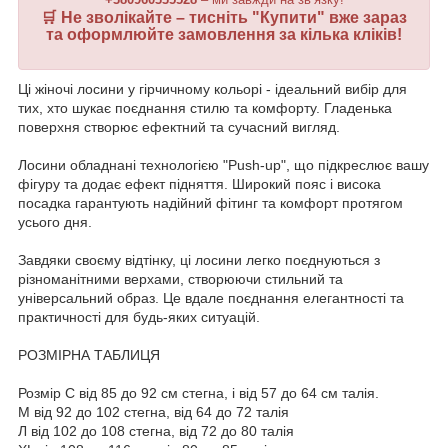
🛒 Не зволікайте – тисніть "
Купити
" вже зараз
та оформлюйте замовлення за кілька кліків!
Ці жіночі лосини у гірчичному кольорі - ідеальний вибір для
тих, хто шукає поєднання стилю та комфорту. Гладенька
поверхня створює ефектний та сучасний вигляд.
Лосини обладнані технологією "Push-up", що підкреслює вашу
фігуру та додає ефект підняття. Широкий пояс і висока
посадка гарантують надійний фітинг та комфорт протягом
усього дня.
Завдяки своєму відтінку, ці лосини легко поєднуються з
різноманітними верхами, створюючи стильний та
універсальний образ. Це вдале поєднання елегантності та
практичності для будь-яких ситуацій.
РОЗМІРНА ТАБЛИЦЯ
Розмір С від 85 до 92 см стегна, і від 57 до 64 см талія.
М від 92 до 102 стегна, від 64 до 72 талія
Л від 102 до 108 стегна, від 72 до 80 талія