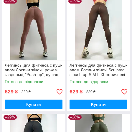
–29%
–29%
Леггинсы для фитнеса с пуш-
Леггинсы для фитнеса с пуш-
апом Лосини жіночі, рожеві,
апом Лосини жіночі Sculpted
гладенькі, "Push-up", пушап,
з push up S M L XL коричневі
широкий пояс, висока
Готово до відправки
Готово до відправки
посадка
629
629
₴
₴
880 ₴
880 ₴
Купити
Купити
–29%
–28%