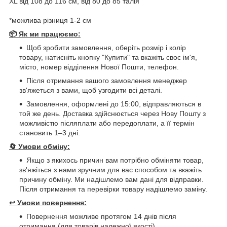
ХL від 108 до 116 см, від 80 до 85 талія
*можлива різниця 1-2 см
📦 Як ми працюємо:
Щоб зробити замовлення, оберіть розмір і колір
товару, натисніть кнопку "Купити" та вкажіть своє ім'я,
місто, номер відділення Нової Пошти, телефон.
Після отримання вашого замовлення менеджер
зв'яжеться з вами, щоб узгодити всі деталі.
Замовлення, оформлені до 15:00, відправляються в
той же день. Доставка здійснюється через Нову Пошту з
можливістю післяплати або передоплати, а її термін
становить 1–3 дні.
🔄
Умови обміну:
Якщо з якихось причин вам потрібно обміняти товар,
зв'яжіться з нами зручним для вас способом та вкажіть
причину обміну. Ми надішлемо вам дані для відправки.
Після отримання та перевірки товару надішлемо заміну.
↩️
Умови повернення:
Повернення можливе протягом 14 днів після
отримання (для товарів належної якості).