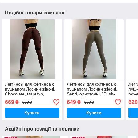
Подібні товари компанії
Леггинсы для фитнеса с
Леггинсы для фитнеса с
Легг
пуш-апом Лосини жіночі,
пуш-апом Лосини жіночі,
пуш-
Chocolate, мармур,
Sand, однотонні, "Push-
роже
"PushUp", пушап, широкий
up", пушап, широкий пояс,
up",
669
649
629
₴
₴
920 ₴
900 ₴
пояс, висока посадка
висока посадка
висо
Купити
Купити
Акційні пропозиції та новинки