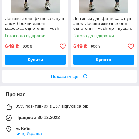
Леггинсы для фитнеса с пуш-
Леггинсы для фитнеса с пуш-
апом Лосини жіночі,
апом Лосини жіночі, Storm,
марсала, однотонні, "Push-
однотонні, "Push-up", пушап,
up", пушап, широкий пояс,
широкий пояс, висока
Готово до відправки
Готово до відправки
висока посадка
посадка
649
649
₴
₴
900 ₴
900 ₴
Купити
Купити
Показати ще
Про нас
99% позитивних з 137 відгуків за рік
Працює з 30.12.2022
м. Київ
Київ, Україна