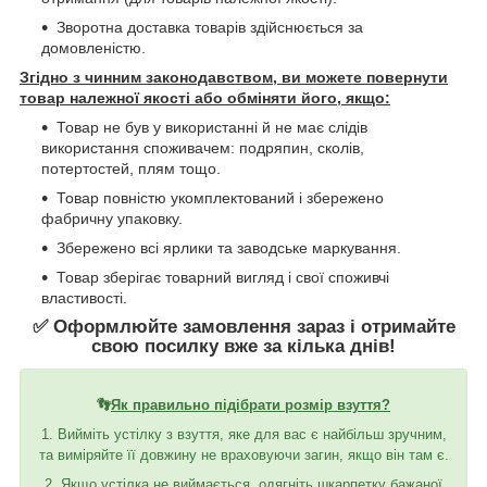
Зворотна доставка товарів здійснюється за
домовленістю.
Згідно з чинним законодавством, ви можете повернути
товар належної якості або обміняти його, якщо:
Товар не був у використанні й не має слідів
використання споживачем: подряпин, сколів,
потертостей, плям тощо.
Товар повністю укомплектований і збережено
фабричну упаковку.
Збережено всі ярлики та заводське маркування.
Товар зберігає товарний вигляд і свої споживчі
властивості.
✅ Оформлюйте замовлення зараз і отримайте
свою посилку вже за кілька днів!
👣
Як правильно підібрати розмір взуття?
1. Вийміть устілку з взуття, яке для вас є найбільш зручним,
та виміряйте її довжину не враховуючи загин, якщо він там є.
2. Якщо устілка не виймається, одягніть шкарпетку бажаної