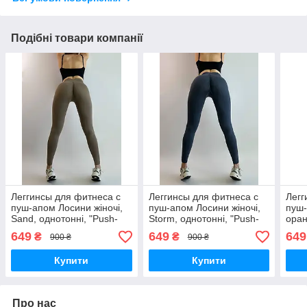
Подібні товари компанії
Леггинсы для фитнеса с
Леггинсы для фитнеса с
Легг
пуш-апом Лосини жіночі,
пуш-апом Лосини жіночі,
пуш-
Sand, однотонні, "Push-
Storm, однотонні, "Push-
оран
up", пушап, широкий пояс,
up", пушап, широкий пояс,
"Pus
649
649
649
₴
₴
900 ₴
900 ₴
висока посадка
висока посадка
широ
поса
Купити
Купити
Про нас