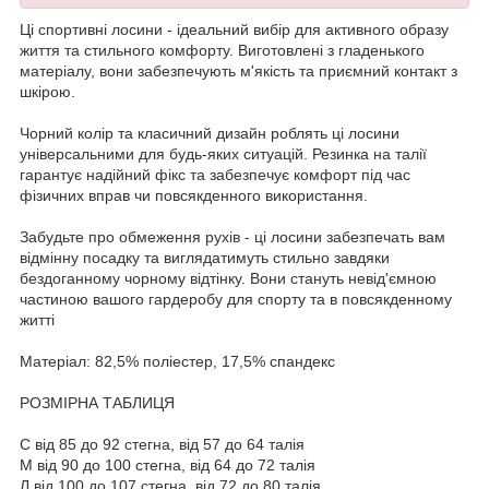
Ці спортивні лосини - ідеальний вибір для активного образу
життя та стильного комфорту. Виготовлені з гладенького
матеріалу, вони забезпечують м'якість та приємний контакт з
шкірою.
Чорний колір та класичний дизайн роблять ці лосини
універсальними для будь-яких ситуацій. Резинка на талії
гарантує надійний фікс та забезпечує комфорт під час
фізичних вправ чи повсякденного використання.
Забудьте про обмеження рухів - ці лосини забезпечать вам
відмінну посадку та виглядатимуть стильно завдяки
бездоганному чорному відтінку. Вони стануть невід'ємною
частиною вашого гардеробу для спорту та в повсякденному
житті
Матеріал: 82,5% поліестер, 17,5% спандекс
РОЗМІРНА ТАБЛИЦЯ
С від 85 до 92 стегна, від 57 до 64 талія
М від 90 до 100 стегна, від 64 до 72 талія
Л від 100 до 107 стегна, від 72 до 80 талія