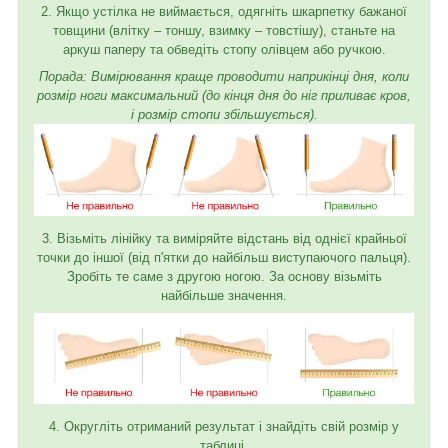
2. Якщо устілка не виймається, одягніть шкарпетку бажаної
товщини (влітку – тоншу, взимку – товстішу), станьте на
аркуш паперу та обведіть стопу олівцем або ручкою.
Порада: Вимірювання краще проводити наприкінці дня, коли
розмір ноги максимальний (до кінця дня до ніг приливає кров,
і розмір стопи збільшується).
3. Візьміть лінійку та виміряйте відстань від однієї крайньої
точки до іншої (від п'ятки до найбільш виступаючого пальця).
Зробіть те саме з другою ногою. За основу візьміть
найбільше значення.
4. Округліть отриманий результат і знайдіть свій розмір у
таблиці.