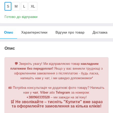
S
M
L
XL
Готово до відправки
Опис
Характеристики
Відгуки про товар
Доставка
Опис
💬
Зверніть увагу!
Ми відправляємо товар
накладним
платежем без передоплат!
Якщо у вас виникли труднощі з
оформленням замовлення з післяплатою - будь ласка,
напишіть нам у чат, і ми швидко допоможемо
✅
📸 Потрібна консультація чи додаткові фото товару? Напишіть
нам у
чат
,
Viber
або
Telegram
за номером
:
+380960335528
– ми завжди на зв’язку!
🛒 Не зволікайте – тисніть "
Купити
" вже зараз
та оформлюйте замовлення за кілька кліків!