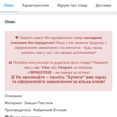
Опис
Характеристики
Відгуки про товар
Доставка
Опис
💬
Зверніть увагу!
Ми відправляємо товар
накладним
платежем без передоплат!
Якщо у вас виникли труднощі з
оформленням замовлення з післяплатою - будь ласка,
напишіть нам у чат, і ми швидко допоможемо
✅
📸 Потрібна консультація чи додаткові фото товару? Напишіть
нам у
чат
,
Viber
або
Telegram
за номером
:
+380960335528
– ми завжди на зв’язку!
🛒 Не зволікайте – тисніть "
Купити
" вже зараз
та оформлюйте замовлення за кілька кліків!
Описание:
Материал: Замша+Текстиль
Производитель: Фабричний В'єтнам
📦 Як ми працюємо: