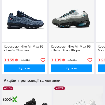
Кроссовки Nike Air Max 95
Кроссовки Nike Air Max 95
Крос
x Levi's Obsidian
«Baltic Blue» Шкіра
Max 
3 159
3 139
3 2
₴
₴
3 500 ₴
3 500 ₴
Купити
Купити
Акційні пропозиції та новинки
–16%
–12%