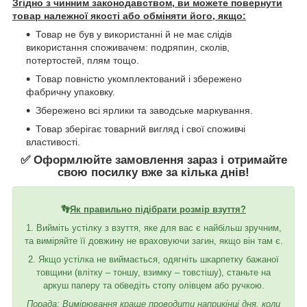
Згідно з чинним законодавством, ви можете повернути
товар належної якості або обміняти його, якщо:
Товар не був у використанні й не має слідів
використання споживачем: подряпин, сколів,
потертостей, плям тощо.
Товар повністю укомплектований і збережено
фабричну упаковку.
Збережено всі ярлики та заводське маркування.
Товар зберігає товарний вигляд і свої споживчі
властивості.
✅ Оформлюйте замовлення зараз і отримайте
свою посилку вже за кілька днів!
👣
Як правильно підібрати розмір взуття?
1. Вийміть устілку з взуття, яке для вас є найбільш зручним,
та виміряйте її довжину не враховуючи загин, якщо він там є.
2. Якщо устілка не виймається, одягніть шкарпетку бажаної
товщини (влітку – тоншу, взимку – товстішу), станьте на
аркуш паперу та обведіть стопу олівцем або ручкою.
Порада: Вимірювання краще проводити наприкінці дня, коли