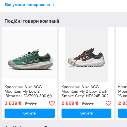
Всі умови повернення
Подібні товари компанії
Кроссовки Nike ACG
Кроссовки Nike ACG
Крос
Mountain Fly Low 2
Mountain Fly 2 Low 'Dark
Moun
'Bicoastal' DV7903-300 📦
Smoke Grey' HF6245-002
'Sum
📦
3 039
2 869
2 8
₴
₴
3 400 ₴
3 250 ₴
Купити
Купити