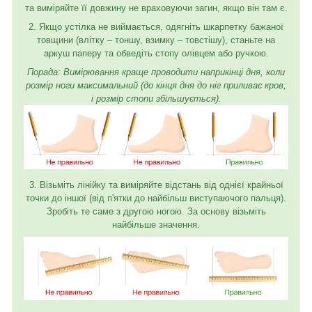
та виміряйте її довжину не враховуючи загин, якщо він там є.
2. Якщо устілка не виймається, одягніть шкарпетку бажаної
товщини (влітку – тоншу, взимку – товстішу), станьте на
аркуш паперу та обведіть стопу олівцем або ручкою.
Порада: Вимірювання краще проводити наприкінці дня, коли
розмір ноги максимальний (до кінця дня до ніг приливає кров,
і розмір стопи збільшується).
3. Візьміть лінійку та виміряйте відстань від однієї крайньої
точки до іншої (від п'ятки до найбільш виступаючого пальця).
Зробіть те саме з другою ногою. За основу візьміть
найбільше значення.