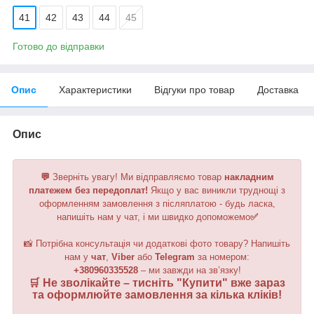
41
42
43
44
45
Готово до відправки
Опис
Характеристики
Відгуки про товар
Доставка
Опис
💬
Зверніть увагу!
Ми відправляємо товар
накладним
платежем без передоплат!
Якщо у вас виникли труднощі з
оформленням замовлення з післяплатою - будь ласка,
напишіть нам у чат, і ми швидко допоможемо
✅
📸 Потрібна консультація чи додаткові фото товару? Напишіть
нам у
чат
,
Viber
або
Telegram
за номером
:
+380960335528
– ми завжди на зв’язку!
🛒 Не зволікайте – тисніть "
Купити
" вже зараз
та оформлюйте замовлення за кілька кліків!