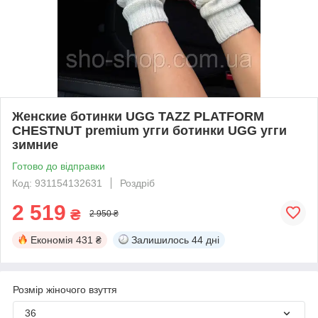
Женские ботинки UGG TAZZ PLATFORM
CHESTNUT premium угги ботинки UGG угги
зимние
Готово до відправки
Код: 931154132631
Роздріб
2 519
₴
2 950 ₴
Економія
431 ₴
Залишилось
44 дні
Розмір жіночого взуття
36