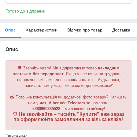
Готово до відправки
Опис
Характеристики
Відгуки про товар
Доставка
Опис
💬
Зверніть увагу!
Ми відправляємо товар
накладним
платежем без передоплат!
Якщо у вас виникли труднощі з
оформленням замовлення з післяплатою - будь ласка,
напишіть нам у чат, і ми швидко допоможемо
✅
📸 Потрібна консультація чи додаткові фото товару? Напишіть
нам у
чат
,
Viber
або
Telegram
за номером
:
+380960335528
– ми завжди на зв’язку!
🛒 Не зволікайте – тисніть "
Купити
" вже зараз
та оформлюйте замовлення за кілька кліків!
Описание: