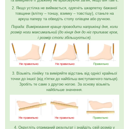
та виміряйте її довжину не враховуючи загин, якщо він там є.
2. Якщо устілка не виймається, одягніть шкарпетку бажаної
товщини (влітку – тоншу, взимку – товстішу), станьте на
аркуш паперу та обведіть стопу олівцем або ручкою.
Порада: Вимірювання краще проводити наприкінці дня, коли
розмір ноги максимальний (до кінця дня до ніг приливає кров,
і розмір стопи збільшується).
3. Візьміть лінійку та виміряйте відстань від однієї крайньої
точки до іншої (від п'ятки до найбільш виступаючого пальця).
Зробіть те саме з другою ногою. За основу візьміть
найбільше значення.
4. Округліть отриманий результат і знайдіть свій розмір у