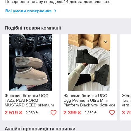
Повернення товару впродовж 14 днів за домовленістю
Всі умови повернення
Подібні товари компанії
Женские ботинки UGG
Женские ботинки UGG
Жен
TAZZ PLATFORM
Ugg Premium Ultra Mini
Tasm
MUSTARD SEED premium
Platform Black угги ботинки
угги
угги ботинки UGG угги
UGG угги зимние
зим
2 519
2 399
3 7
₴
₴
2 950 ₴
2 850 ₴
зимние
Акційні пропозиції та новинки