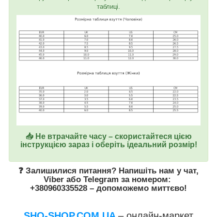
таблиці.
📥 Не втрачайте часу – скористайтеся цією
інструкцією зараз і оберіть ідеальний розмір!
❓ Залишилися питання? Напишіть нам у
чат
,
Viber
або
Telegram
за номером
:
+380960335528
– допоможемо миттєво!
SHO-SHOP.COM.UA
– онлайн-маркет