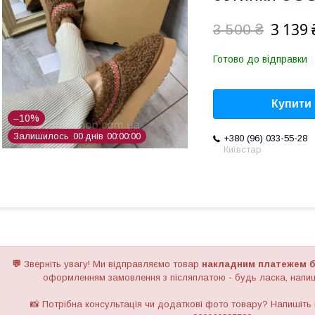
3 139 
3 500 ₴
Готово до відправки
Купити
–10%
Залишилось
0
0
днів
0
0
0
0
0
0
+380 (96) 033-55-28
Київстар
💬
Зверніть увагу!
Ми відправляємо товар
накладним платежем б
оформленням замовлення з післяплатою - будь ласка, напиш
📸 Потрібна консультація чи додаткові фото товару? Напишіть