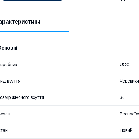
 ​
арактеристики
Основні
иробник
UGG
ид взуття
Черевики
​
озмір жіночого взуття
36
Сезон
Весна/Ос
​
Стан
Новий