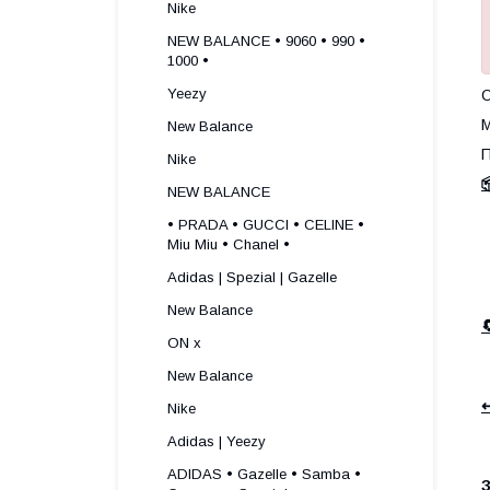
Nike
NEW BALANCE • 9060 • 990 •
1000 •
Yeezy
О
М
New Balance
П
Nike

NEW BALANCE
• PRADA • GUCCI • CELINE •
Miu Miu • Chanel •
Adidas | Spezial | Gazelle
New Balance
ON x
New Balance
↩
Nike
Adidas | Yeezy
ADIDAS • Gazelle • Samba •
З