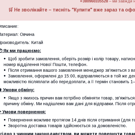
+380960335528
– ми завжди н
🛒 Не зволікайте – тисніть "
Купити
" вже зараз та офо
писание:
атериал: Овчина
роизводитель: Китай
 Як ми працюємо:
Щоб зробити замовлення, оберіть розмір і колір товару, натисніт
номер відділення Нової Пошти, телефон.
Після отримання вашого замовлення менеджер зв'яжеться з вам
Замовлення, оформлені до 15:00, відправляються в той же де
можливістю післяплати або передоплати, а її термін становить 1–
🔄
Умови обміну:
Якщо з якихось причин вам потрібно обміняти товар, зв'яжітьс
причину обміну. Ми надішлемо вам дані для відправки. Після отр
️
Умови повернення:
Повернення можливе протягом 14 днів після отримання (для тов
Зворотна доставка товарів здійснюється за домовленістю.
гідно з чинним законодавством, ви можете повернути товар