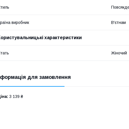
​
тиль
Повсякд
раїна виробник
В'єтнам
​
Користувальницькі характеристики
тать
Жіночий
нформація для замовлення
іна:
3 139 ₴