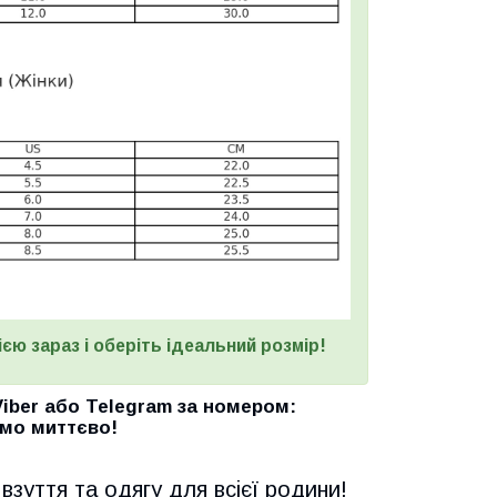
єю зараз і оберіть ідеальний розмір!
Viber
або
Telegram
за номером
:
мо миттєво!
взуття та одягу для всієї родини!