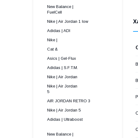
New Balance |
FuelCell
Х
Nike | Air Jordan 1 low
Adidas | ADI
Nike |
Cat &
Asics | Gel-Flux
В
Adidas | S.F.T.M.
Nike | Air Jordan
В
Nike | Air Jordan
5 
Р
AIR JORDAN RETRO 3
Nike | Air Jordan 5
Adidas | Ultraboost
New Balance |