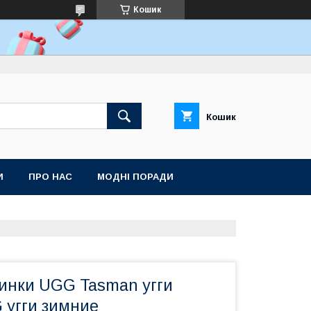
Кошик
Кошик
И
ПРО НАС
МОДНІ ПОРАДИ
инки UGG Tasman угги
 угги зимние