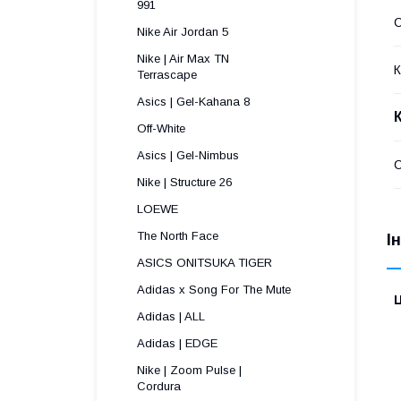
991 
С
Nike Air Jordan 5
Nike | Air Max TN
К
Terrascape 
Asics | Gel-Kahana 8
Off-White
Asics | Gel-Nimbus
С
Nike | Structure 26
LOEWE
The North Face
І
ASICS ONITSUKA TIGER
Adidas x Song For The Mute
Ц
Adidas | ALL
Adidas | EDGE
Nike | Zoom Pulse |
Cordura ​