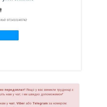
₴
Код:
971410140742
ез передоплат!
Якщо у вас виникли труднощі з
іть нам у чат, і ми швидко допоможемо
✅
 нам у
чат
,
Viber
або
Telegram
за номером
: