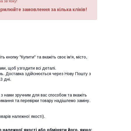
а зв’язку!
рмлюйте замовлення за кілька кліків!
ь кнопку "Купити" та вкажіть своє ім'я, місто,
и, щоб узгодити всі деталі.
нь. Доставка здійснюється через Нову Пошту з
3 дні.
я з нами зручним для вас способом та вкажіть
имання та перевірки товару надішлемо заміну.
арів належної якості).
 належної якості або обміняти його, якщо: