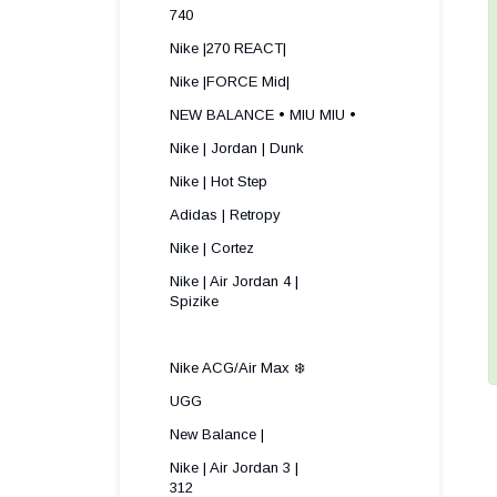
740
Nike |270 REACT|
Nike |FORCE Mid|
NEW BALANCE • MIU MIU •
Nike | Jordan | Dunk
Nike | Hot Step
Adidas | Retropy
Nike | Cortez
Nike | Air Jordan 4 |
Spizike ​
Nike ACG/Air Max ❄️
UGG
New Balance |
Nike | Air Jordan 3 |
312 ​