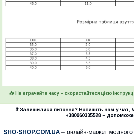
📥 Не втрачайте часу – скористайтеся цією інструкці
❓ Залишилися питання? Напишіть нам у
чат
,
+380960335528
– допоможе
SHO-SHOP.COM.UA
– онлайн-маркет модного 