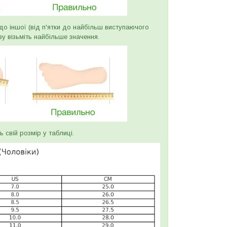
и до іншої (від п'ятки до найбільш виступаючого
ву візьміть найбільше значення.
ь свій розмір у таблиці.