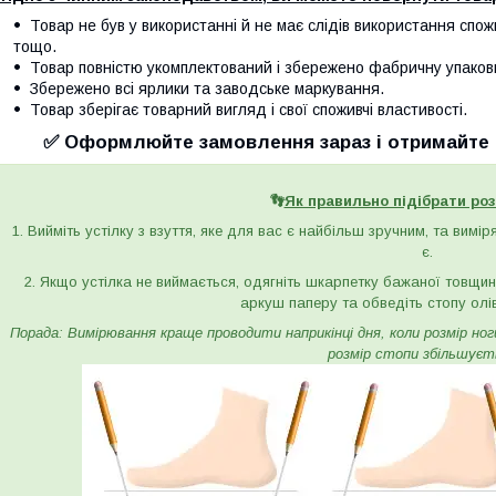
Товар не був у використанні й не має слідів використання спож
тощо.
Товар повністю укомплектований і збережено фабричну упаков
Збережено всі ярлики та заводське маркування.
Товар зберігає товарний вигляд і свої споживчі властивості.
✅ Оформлюйте замовлення зараз і отримайте с
👣
Як правильно підібрати роз
1. Вийміть устілку з взуття, яке для вас є найбільш зручним, та вимі
є.
2. Якщо устілка не виймається, одягніть шкарпетку бажаної товщини 
аркуш паперу та обведіть стопу олі
Порада: Вимірювання краще проводити наприкінці дня, коли розмір ноги 
розмір стопи збільшуєт