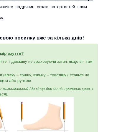
ивачем: подряпин, сколів, потертостей, плям
ку.
вою посилку вже за кілька днів!
мір взуття?
ряйте її довжину не враховуючи загин, якщо він там
(влітку – тоншу, взимку – товстішу), станьте на
вцем або ручкою.
максимальний (до кінця дня до ніг приливає кров, і
ься).