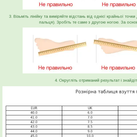
3. Візьміть лінійку та виміряйте відстань від однієї крайньої точк
пальця). Зробіть те саме з другою ногою. За осно
4. Округліть отриманий результат і знайдіт