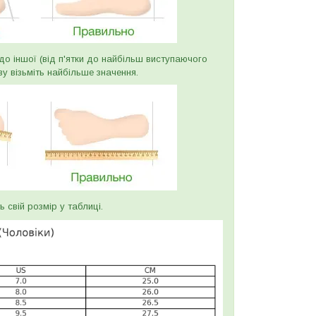
и до іншої (від п'ятки до найбільш виступаючого
ву візьміть найбільше значення.
ь свій розмір у таблиці.