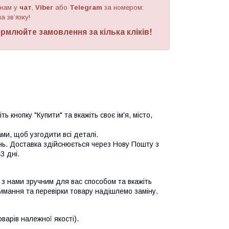
 нам у
чат
,
Viber
або
Telegram
за номером
:
а зв’язку!
рмлюйте замовлення за кілька кліків!
ь кнопку "Купити" та вкажіть своє ім'я, місто,
и, щоб узгодити всі деталі.
нь. Доставка здійснюється через Нову Пошту з
3 дні.
я з нами зручним для вас способом та вкажіть
имання та перевірки товару надішлемо заміну.
арів належної якості).