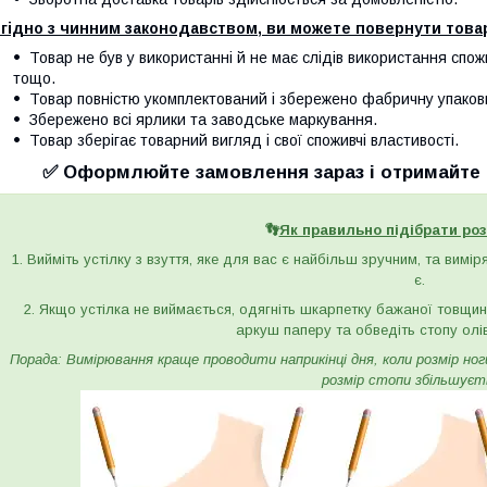
гідно з чинним законодавством, ви можете повернути товар
Товар не був у використанні й не має слідів використання спож
тощо.
Товар повністю укомплектований і збережено фабричну упаков
Збережено всі ярлики та заводське маркування.
Товар зберігає товарний вигляд і свої споживчі властивості.
✅ Оформлюйте замовлення зараз і отримайте с
👣
Як правильно підібрати роз
1. Вийміть устілку з взуття, яке для вас є найбільш зручним, та вимі
є.
2. Якщо устілка не виймається, одягніть шкарпетку бажаної товщини 
аркуш паперу та обведіть стопу олі
Порада: Вимірювання краще проводити наприкінці дня, коли розмір ноги 
розмір стопи збільшуєт