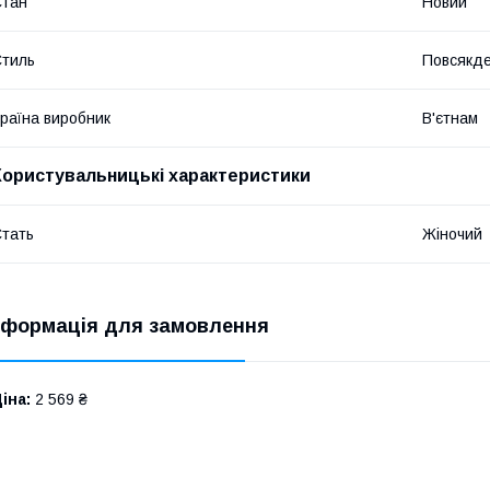
Стан
Новий
​
тиль
Повсякд
​
раїна виробник
В'єтнам
Користувальницькі характеристики
тать
Жіночий
нформація для замовлення
іна:
2 569 ₴