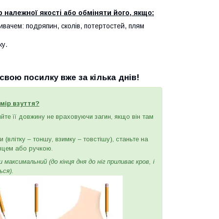
 належної якості або обміняти його, якщо:
ивачем: подряпин, сколів, потертостей, плям
ку.
вою посилку вже за кілька днів!
мір взуття?
ряйте її довжину не враховуючи загин, якщо він там
(влітку – тоншу, взимку – товстішу), станьте на
вцем або ручкою.
максимальний (до кінця дня до ніг приливає кров, і
ься).