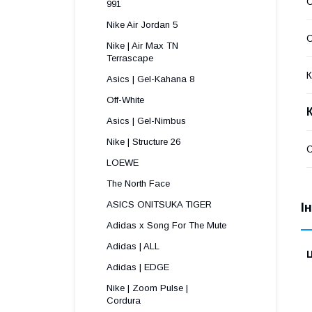
991 
Nike Air Jordan 5
С
Nike | Air Max TN
Terrascape 
К
Asics | Gel-Kahana 8
Off-White
Asics | Gel-Nimbus
Nike | Structure 26
С
LOEWE
The North Face
ASICS ONITSUKA TIGER
І
Adidas x Song For The Mute
Adidas | ALL
Ц
Adidas | EDGE
Nike | Zoom Pulse |
Cordura ​