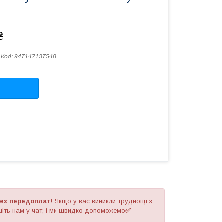
₴
Код:
947147137548
ез передоплат!
Якщо у вас виникли труднощі з
іть нам у чат, і ми швидко допоможемо
✅