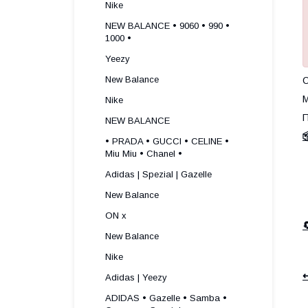
Nike
NEW BALANCE • 9060 • 990 •
1000 •
Yeezy
New Balance
О
М
Nike
П
NEW BALANCE

• PRADA • GUCCI • CELINE •
Miu Miu • Chanel •
Adidas | Spezial | Gazelle
New Balance
ON x
New Balance
Nike
↩
Adidas | Yeezy
ADIDAS • Gazelle • Samba •