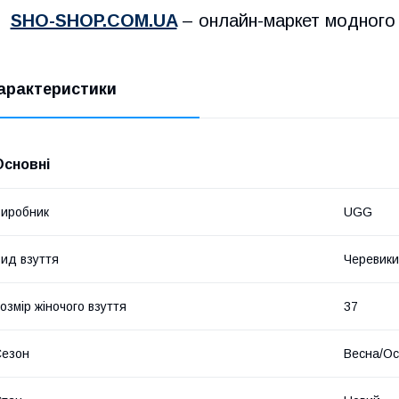
SHO-SHOP.COM.UA
– онлайн-маркет модного 
 ​
арактеристики
Основні
иробник
UGG
ид взуття
Черевики
​
озмір жіночого взуття
37
Сезон
Весна/Ос
​