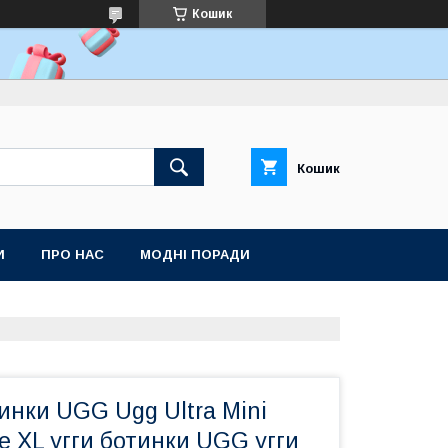
Кошик
Кошик
И
ПРО НАС
МОДНІ ПОРАДИ
инки UGG Ugg Ultra Mini
ge XL угги ботинки UGG угги