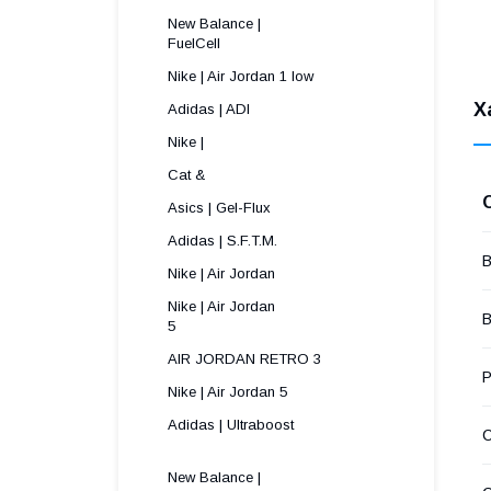
New Balance |
FuelCell
Nike | Air Jordan 1 low
Х
Adidas | ADI
Nike |
Cat &
Asics | Gel-Flux
Adidas | S.F.T.M.
В
Nike | Air Jordan
Nike | Air Jordan
В
5 
AIR JORDAN RETRO 3
Р
Nike | Air Jordan 5
Adidas | Ultraboost
New Balance |