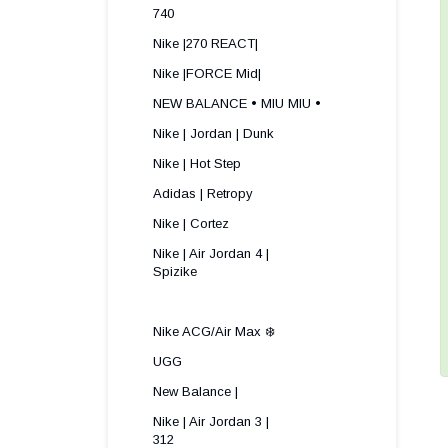
740
Nike |270 REACT|
Nike |FORCE Mid|
NEW BALANCE • MIU MIU •
Nike | Jordan | Dunk
Nike | Hot Step
Adidas | Retropy
Nike | Cortez
Nike | Air Jordan 4 |
Spizike ​
Nike ACG/Air Max ❄️
UGG
New Balance |
Nike | Air Jordan 3 |
312 ​