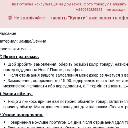
📸 Потрібна консультація чи додаткові фото товару? Напишіть
+380960335528
– ми завжди н
🛒 Не зволікайте – тисніть "
Купити
" вже зараз та офо
писание:
атериал: Замша/Овчина
роизводитель: -
 Як ми працюємо:
Щоб зробити замовлення, оберіть розмір і колір товару, натисніт
номер відділення Нової Пошти, телефон.
Після отримання вашого замовлення менеджер зв'яжеться з вам
Замовлення, оформлені до 15:00, відправляються в той же де
можливістю післяплати або передоплати, а її термін становить 1–
🔄
Умови обміну:
Якщо з якихось причин вам потрібно обміняти товар, зв'яжітьс
причину обміну. Ми надішлемо вам дані для відправки. Після отр
️
Умови повернення:
Повернення можливе протягом 14 днів після отримання (для тов
Зворотна доставка товарів здійснюється за домовленістю.