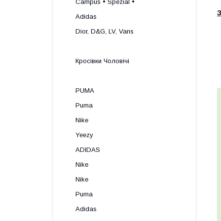
Campus • Spezial •
З
Adidas
Dior, D&G, LV, Vans
Кросівки Чоловічі
PUMA
Puma
Nike
Yeezy
ADIDAS
Nike
Nike
Puma
Adidas