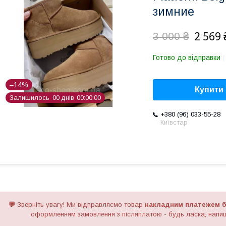
зимние
2 569 
3 000 ₴
Готово до відправки
–14%
Купити
Залишилось
0
0
днів
0
0
0
0
0
0
+380 (96) 033-55-28
Київстар
💬
Зверніть увагу!
Ми відправляємо товар
накладним платежем б
оформленням замовлення з післяплатою - будь ласка, напиш