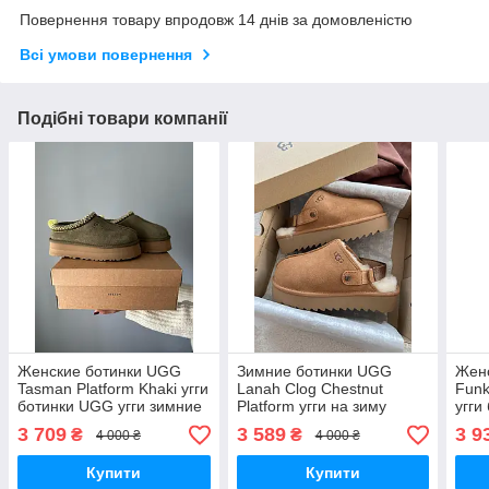
Повернення товару впродовж 14 днів за домовленістю
Всі умови повернення
Подібні товари компанії
Женские ботинки UGG
Зимние ботинки UGG
Жен
Tasman Platform Khaki угги
Lanah Clog Chestnut
Funk
ботинки UGG угги зимние
Platform угги на зиму
угги
зим
3 709
3 589
3 9
₴
₴
4 000 ₴
4 000 ₴
Купити
Купити