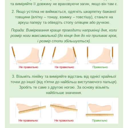
та виміряйте її довжину не враховуючи загин, якщо він там є.
2. Якщо устілка не виймається, одягніть шкарпетку бажаної
товщини (влітку – тоншу, взимку – товстішу), станьте на
аркуш паперу та обведіть стопу олівцем або ручкою.
Порада: Вимірювання краще проводити наприкінці дня, коли
розмір ноги максимальний (до кінця дня до ніг приливає кров,
і розмір стопи збільшується).
3. Візьміть лінійку та виміряйте відстань від однієї крайньої
точки до іншої (від п'ятки до найбільш виступаючого пальця).
Зробіть те саме з другою ногою. За основу візьміть
найбільше значення.