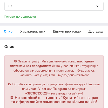
37
Готово до відправки
Опис
Характеристики
Відгуки про товар
Доставка
Опис
💬
Зверніть увагу!
Ми відправляємо товар
накладним
платежем без передоплат!
Якщо у вас виникли труднощі з
оформленням замовлення з післяплатою - будь ласка,
напишіть нам у чат, і ми швидко допоможемо
✅
📸 Потрібна консультація чи додаткові фото товару? Напишіть
нам у
чат
,
Viber
або
Telegram
за номером
:
+380960335528
– ми завжди на зв’язку!
🛒 Не зволікайте – тисніть "
Купити
" вже зараз
та оформлюйте замовлення за кілька кліків!