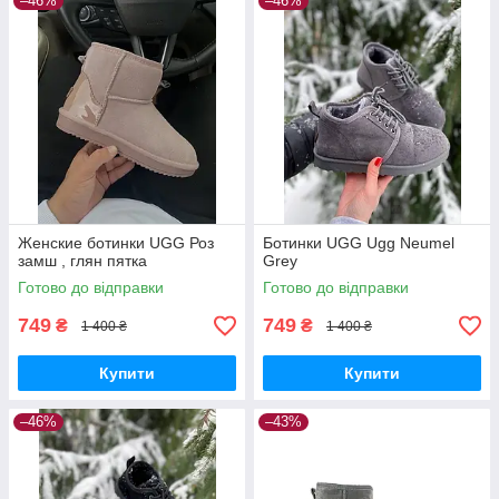
–46%
–46%
Женские ботинки UGG Роз
Ботинки UGG Ugg Neumel
замш , глян пятка
Grey
Готово до відправки
Готово до відправки
749
749
₴
₴
1 400 ₴
1 400 ₴
Купити
Купити
–46%
–43%