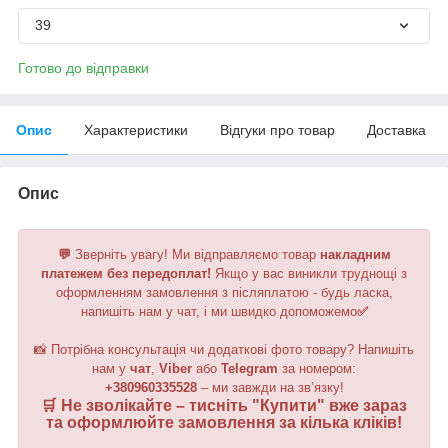
39
Готово до відправки
Опис
Характеристики
Відгуки про товар
Доставка
Опис
💬
Зверніть увагу!
Ми відправляємо товар
накладним
платежем без передоплат!
Якщо у вас виникли труднощі з
оформленням замовлення з післяплатою - будь ласка,
напишіть нам у чат, і ми швидко допоможемо
✅
📸 Потрібна консультація чи додаткові фото товару? Напишіть
нам у
чат
,
Viber
або
Telegram
за номером
:
+380960335528
– ми завжди на зв’язку!
🛒 Не зволікайте – тисніть "
Купити
" вже зараз
та оформлюйте замовлення за кілька кліків!