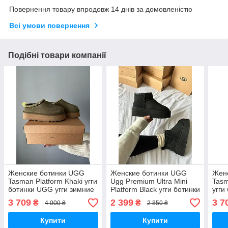
Повернення товару впродовж 14 днів за домовленістю
Всі умови повернення
Подібні товари компанії
Женские ботинки UGG
Женские ботинки UGG
Жен
Tasman Platform Khaki угги
Ugg Premium Ultra Mini
Tasm
ботинки UGG угги зимние
Platform Black угги ботинки
угги
UGG угги зимние
зим
3 709
2 399
3 7
₴
₴
4 000 ₴
2 850 ₴
Купити
Купити