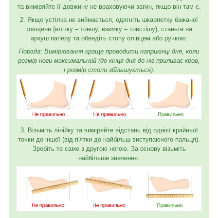
та виміряйте її довжину не враховуючи загин, якщо він там є.
2. Якщо устілка не виймається, одягніть шкарпетку бажаної
товщини (влітку – тоншу, взимку – товстішу), станьте на
аркуш паперу та обведіть стопу олівцем або ручкою.
Порада: Вимірювання краще проводити наприкінці дня, коли
розмір ноги максимальний (до кінця дня до ніг приливає кров,
і розмір стопи збільшується).
3. Візьміть лінійку та виміряйте відстань від однієї крайньої
точки до іншої (від п'ятки до найбільш виступаючого пальця).
Зробіть те саме з другою ногою. За основу візьміть
найбільше значення.