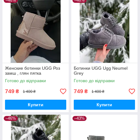
–46%
–46%
Женские ботинки UGG Роз
Ботинки UGG Ugg Neumel
замш , глян пятка
Grey
Готово до відправки
Готово до відправки
749
749
₴
₴
1 400 ₴
1 400 ₴
Купити
Купити
–46%
–43%