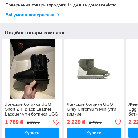
Повернення товару впродовж 14 днів за домовленістю
Всі умови повернення
Подібні товари компанії
Женские ботинки UGG
Женские ботинки UGG
Жен
Short ZIP Black Leather
Grey Chromium Mini угги
Ugg 
Lacquer угги ботинки UGG
зимние
боти
угги зимние
1 769
2 229
2 2
₴
₴
2 300 ₴
2 700 ₴
Купити
Купити