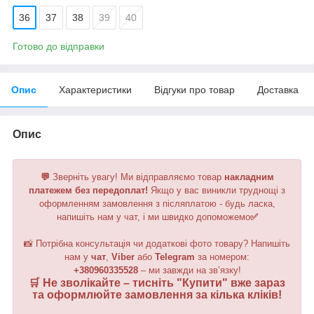
36
37
38
39
40
Готово до відправки
Опис
Характеристики
Відгуки про товар
Доставка
Опис
💬
Зверніть увагу!
Ми відправляємо товар
накладним
платежем без передоплат!
Якщо у вас виникли труднощі з
оформленням замовлення з післяплатою - будь ласка,
напишіть нам у чат, і ми швидко допоможемо
✅
📸 Потрібна консультація чи додаткові фото товару? Напишіть
нам у
чат
,
Viber
або
Telegram
за номером
:
+380960335528
– ми завжди на зв’язку!
🛒 Не зволікайте – тисніть "
Купити
" вже зараз
та оформлюйте замовлення за кілька кліків!