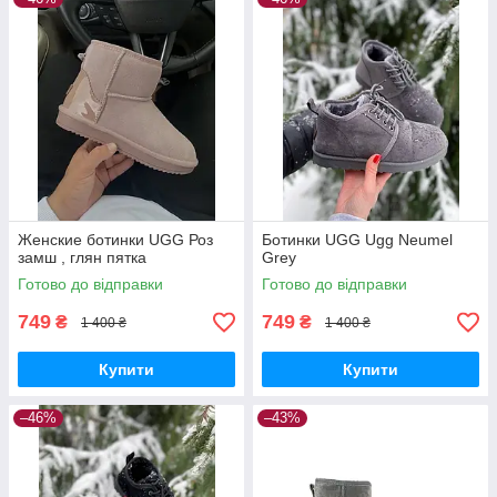
Женские ботинки UGG Роз
Ботинки UGG Ugg Neumel
замш , глян пятка
Grey
Готово до відправки
Готово до відправки
749
749
₴
₴
1 400 ₴
1 400 ₴
Купити
Купити
–46%
–43%