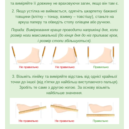
та виміряйте її довжину не враховуючи загин, якщо він там є.
2. Якщо устілка не виймається, одягніть шкарпетку бажаної
товщини (влітку – тоншу, взимку – товстішу), станьте на
аркуш паперу та обведіть стопу олівцем або ручкою.
Порада: Вимірювання краще проводити наприкінці дня, коли
розмір ноги максимальний (до кінця дня до ніг приливає кров,
і розмір стопи збільшується).
3. Візьміть лінійку та виміряйте відстань від однієї крайньої
точки до іншої (від п'ятки до найбільш виступаючого пальця).
Зробіть те саме з другою ногою. За основу візьміть
найбільше значення.