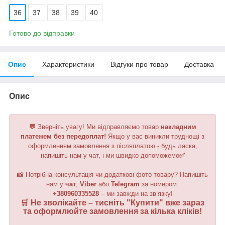
36
37
38
39
40
Готово до відправки
Опис
Характеристики
Відгуки про товар
Доставка
Опис
💬
Зверніть увагу!
Ми відправляємо товар
накладним
платежем без передоплат!
Якщо у вас виникли труднощі з
оформленням замовлення з післяплатою - будь ласка,
напишіть нам у чат, і ми швидко допоможемо
✅
📸 Потрібна консультація чи додаткові фото товару? Напишіть
нам у
чат
,
Viber
або
Telegram
за номером
:
+380960335528
– ми завжди на зв’язку!
🛒 Не зволікайте – тисніть "
Купити
" вже зараз
та оформлюйте замовлення за кілька кліків!