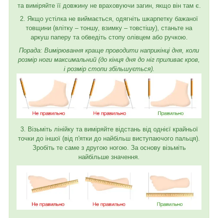
та виміряйте її довжину не враховуючи загин, якщо він там є.
2. Якщо устілка не виймається, одягніть шкарпетку бажаної
товщини (влітку – тоншу, взимку – товстішу), станьте на
аркуш паперу та обведіть стопу олівцем або ручкою.
Порада: Вимірювання краще проводити наприкінці дня, коли
розмір ноги максимальний (до кінця дня до ніг приливає кров,
і розмір стопи збільшується).
3. Візьміть лінійку та виміряйте відстань від однієї крайньої
точки до іншої (від п'ятки до найбільш виступаючого пальця).
Зробіть те саме з другою ногою. За основу візьміть
найбільше значення.