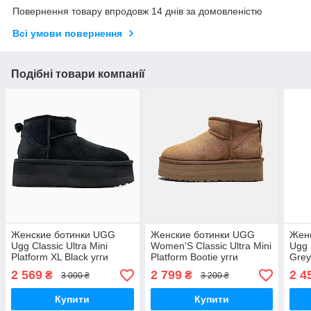
Повернення товару впродовж 14 днів за домовленістю
Всі умови повернення
Подібні товари компанії
Женские ботинки UGG
Женские ботинки UGG
Жен
Ugg Classic Ultra Mini
Women'S Classic Ultra Mini
Ugg 
Platform XL Black угги
Platform Bootie угги
Grey
ботинки UGG угги зимние
ботинки UGG угги зимние
угги
2 569
2 799
2 4
₴
₴
3 000 ₴
3 200 ₴
Купити
Купити