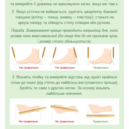
та виміряйте її довжину не враховуючи загин, якщо він там є.
2. Якщо устілка не виймається, одягніть шкарпетку бажаної
товщини (влітку – тоншу, взимку – товстішу), станьте на
аркуш паперу та обведіть стопу олівцем або ручкою.
Порада: Вимірювання краще проводити наприкінці дня, коли
розмір ноги максимальний (до кінця дня до ніг приливає кров,
і розмір стопи збільшується).
3. Візьміть лінійку та виміряйте відстань від однієї крайньої
точки до іншої (від п'ятки до найбільш виступаючого пальця).
Зробіть те саме з другою ногою. За основу візьміть
найбільше значення.