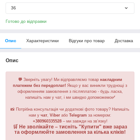
36
Готово до відправки
Опис
Характеристики
Відгуки про товар
Доставка
Опис
💬
Зверніть увагу!
Ми відправляємо товар
накладним
платежем без передоплат!
Якщо у вас виникли труднощі з
оформленням замовлення з післяплатою - будь ласка,
напишіть нам у чат, і ми швидко допоможемо
✅
📸 Потрібна консультація чи додаткові фото товару? Напишіть
нам у
чат
,
Viber
або
Telegram
за номером
:
+380960335528
– ми завжди на зв’язку!
🛒 Не зволікайте – тисніть "
Купити
" вже зараз
та оформлюйте замовлення за кілька кліків!