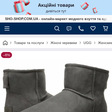
SHO-SHOP.COM.UA - онлайн-маркет модного взуття та одягу 
Товари та послуги
Жіночі черевики
UGG
Женские 
–8%