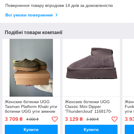
Повернення товару впродовж 14 днів за домовленістю
Всі умови повернення
Подібні товари компанії
Женские ботинки UGG
Женские ботинки UGG
Жен
Tasman Platform Khaki угги
Classic Mini Dipper
Funk
ботинки UGG угги зимние
'Thundercloud' 1168170-
угги
THND угги ботинки UGG
зим
3 709
3 129
3 9
₴
₴
4 000 ₴
3 300 ₴
угги зимние
Купити
Купити