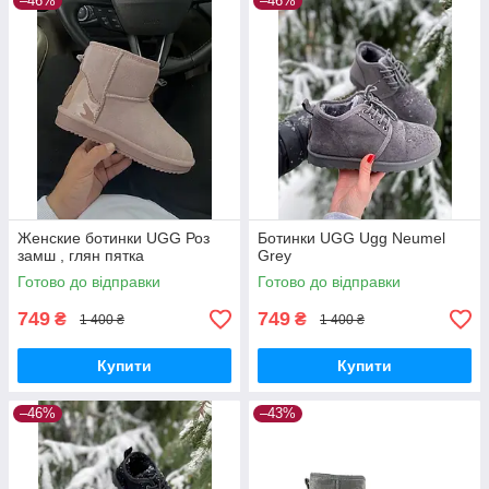
–46%
–46%
Женские ботинки UGG Роз
Ботинки UGG Ugg Neumel
замш , глян пятка
Grey
Готово до відправки
Готово до відправки
749
749
₴
₴
1 400 ₴
1 400 ₴
Купити
Купити
–46%
–43%