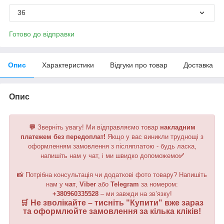
36
Готово до відправки
Опис
Характеристики
Відгуки про товар
Доставка
Опис
💬
Зверніть увагу!
Ми відправляємо товар
накладним
платежем без передоплат!
Якщо у вас виникли труднощі з
оформленням замовлення з післяплатою - будь ласка,
напишіть нам у чат, і ми швидко допоможемо
✅
📸 Потрібна консультація чи додаткові фото товару? Напишіть
нам у
чат
,
Viber
або
Telegram
за номером
:
+380960335528
– ми завжди на зв’язку!
🛒 Не зволікайте – тисніть "
Купити
" вже зараз
та оформлюйте замовлення за кілька кліків!