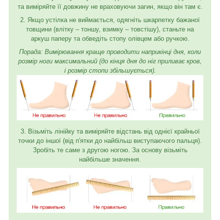
та виміряйте її довжину не враховуючи загин, якщо він там є.
2. Якщо устілка не виймається, одягніть шкарпетку бажаної
товщини (влітку – тоншу, взимку – товстішу), станьте на
аркуш паперу та обведіть стопу олівцем або ручкою.
Порада: Вимірювання краще проводити наприкінці дня, коли
розмір ноги максимальний (до кінця дня до ніг приливає кров,
і розмір стопи збільшується).
3. Візьміть лінійку та виміряйте відстань від однієї крайньої
точки до іншої (від п'ятки до найбільш виступаючого пальця).
Зробіть те саме з другою ногою. За основу візьміть
найбільше значення.