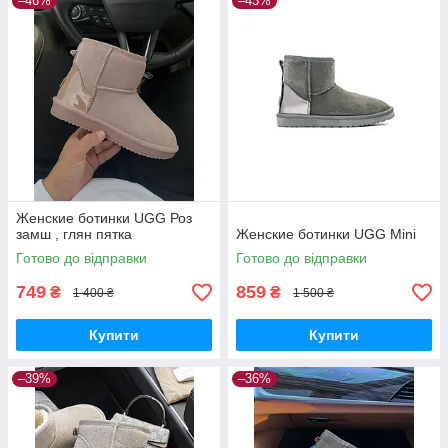
–46%
–43%
Женские ботинки UGG Роз
замш , глян пятка
Женские ботинки UGG Mini
Готово до відправки
Готово до відправки
749
859
₴
₴
1 400 ₴
1 500 ₴
Купити
Купити
–39%
–36%