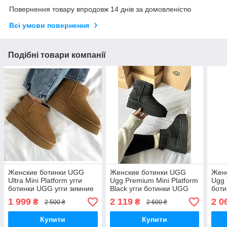
Повернення товару впродовж 14 днів за домовленістю
Всі умови повернення
Подібні товари компанії
Женские ботинки UGG
Женские ботинки UGG
Жен
Ultra Mini Platform угги
Ugg Premium Mini Platform
Ugg 
ботинки UGG угги зимние
Black угги ботинки UGG
боти
угги зимние
1 999
2 119
2 0
₴
₴
2 500 ₴
2 600 ₴
Купити
Купити