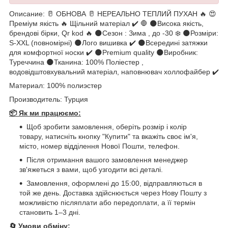
Описание: 🥛 ОБНОВА 🥛 НЕРЕАЛЬНО ТЕПЛИЙ ПУХАН 🔥 😍
Преміум якість 🔥 Щільний матеріал ✔️ 🛑 🌑Висока якість,
брендові бірки, Qr kod 🔥 🌑Сезон : Зима , до -30 ❄️ 🌑Розміри:
S-XXL (повномірні) 🌑Лого вишивка ✔️ 🌑Всередині затяжки
для комфортної носки ✔️ 🌑Premium quality 🌑Виробник:
Туреччина 🌑Тканина: 100% Поліестер ,
водовідштовхувальний матеріал, наповнювач холлофайбер ✔️
Материал: 100% полиэстер
Производитель: Турция
📦 Як ми працюємо:
Щоб зробити замовлення, оберіть розмір і колір
товару, натисніть кнопку "Купити" та вкажіть своє ім'я,
місто, номер відділення Нової Пошти, телефон.
Після отримання вашого замовлення менеджер
зв'яжеться з вами, щоб узгодити всі деталі.
Замовлення, оформлені до 15:00, відправляються в
той же день. Доставка здійснюється через Нову Пошту з
можливістю післяплати або передоплати, а її термін
становить 1–3 дні.
🔄
Умови обміну: