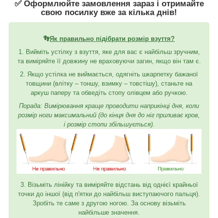
✅ Оформлюйте замовлення зараз і отримайте
свою посилку вже за кілька днів!
👣
Як правильно підібрати розмір взуття?
1. Вийміть устілку з взуття, яке для вас є найбільш зручним,
та виміряйте її довжину не враховуючи загин, якщо він там є.
2. Якщо устілка не виймається, одягніть шкарпетку бажаної
товщини (влітку – тоншу, взимку – товстішу), станьте на
аркуш паперу та обведіть стопу олівцем або ручкою.
Порада: Вимірювання краще проводити наприкінці дня, коли
розмір ноги максимальний (до кінця дня до ніг приливає кров,
і розмір стопи збільшується).
3. Візьміть лінійку та виміряйте відстань від однієї крайньої
точки до іншої (від п'ятки до найбільш виступаючого пальця).
Зробіть те саме з другою ногою. За основу візьміть
найбільше значення.