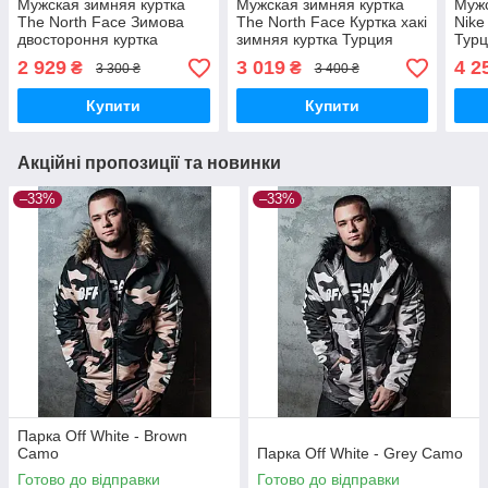
Мужская зимняя куртка
Мужская зимняя куртка
Мужс
The North Face Зимова
The North Face Куртка хакі
Nike
двостороння куртка
зимняя куртка Турция
Тур
чорний TNF Jaktnfn002
2 929
3 019
4 2
₴
₴
3 300 ₴
3 400 ₴
чоловіча куртка The North
Face зимня
Купити
Купити
Акційні пропозиції та новинки
–33%
–33%
Парка Off White - Brown
Camo
Парка Off White - Grey Camo
Готово до відправки
Готово до відправки