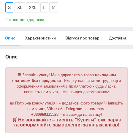
S
XL
XXL
L
M
Готово до відправки
Опис
Характеристики
Відгуки про товар
Доставка
Опис
💬
Зверніть увагу!
Ми відправляємо товар
накладним
платежем без передоплат!
Якщо у вас виникли труднощі з
оформленням замовлення з післяплатою - будь ласка,
напишіть нам у чат, і ми швидко допоможемо
✅
📸 Потрібна консультація чи додаткові фото товару? Напишіть
нам у
чат
,
Viber
або
Telegram
за номером
:
+380960335528
– ми завжди на зв’язку!
🛒 Не зволікайте – тисніть "
Купити
" вже зараз
та оформлюйте замовлення за кілька кліків!