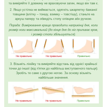
та виміряйте її довжину не враховуючи загин, якщо він там є.
2. Якщо устілка не виймається, одягніть шкарпетку бажаної
товщини (влітку – тоншу, взимку – товстішу), станьте на
аркуш паперу та обведіть стопу олівцем або ручкою.
Порада: Вимірювання краще проводити наприкінці дня, коли
розмір ноги максимальний (до кінця дня до ніг приливає кров,
і розмір стопи збільшується).
3. Візьміть лінійку та виміряйте відстань від однієї крайньої
точки до іншої (від п'ятки до найбільш виступаючого пальця).
Зробіть те саме з другою ногою. За основу візьміть
найбільше значення.