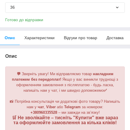
36
Готово до відправки
Опис
Характеристики
Відгуки про товар
Доставка
Опис
💬
Зверніть увагу!
Ми відправляємо товар
накладним
платежем без передоплат!
Якщо у вас виникли труднощі з
оформленням замовлення з післяплатою - будь ласка,
напишіть нам у чат, і ми швидко допоможемо
✅
📸 Потрібна консультація чи додаткові фото товару? Напишіть
нам у
чат
,
Viber
або
Telegram
за номером
:
+380960335528
– ми завжди на зв’язку!
🛒 Не зволікайте – тисніть "
Купити
" вже зараз
та оформлюйте замовлення за кілька кліків!