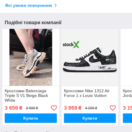
Всі умови повернення
Подібні товари компанії
Кроссовки Balenciaga
Кроссовки Nike 1312 Air
Крос
Triple S V1 Beige Black
Force 1 x Louis Vuitton
Jord
White
3 659
3 959
3 1
₴
₴
3 900 ₴
4 200 ₴
Купити
Купити