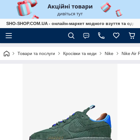
SHO-SHOP.COM.UA - онлайн-маркет модного взуття та одягу 
Товари та послуги
Кросівки та кеди
Nike
Nike Air 