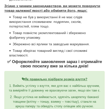
Згідно з чинним законодавством, ви можете повернути
товар належної якості або обміняти його, якщо:
Товар не був у використанні й не має слідів
використання споживачем: подряпин, сколів,
потертостей, плям тощо.
Товар повністю укомплектований і збережено
фабричну упаковку.
Збережено всі ярлики та заводське маркування.
Товар зберігає товарний вигляд і свої споживчі
властивості.
✅ Оформлюйте замовлення зараз і отримайте
свою посилку вже за кілька днів!
👣
Як правильно підібрати розмір взуття?
1. Вийміть устілку з взуття, яке для вас є найбільш зручним,
та виміряйте її довжину не враховуючи загин, якщо він там є.
2. Якщо устілка не виймається, одягніть шкарпетку бажаної
товщини (влітку – тоншу, взимку – товстішу), станьте на
аркуш паперу та обведіть стопу олівцем або ручкою.