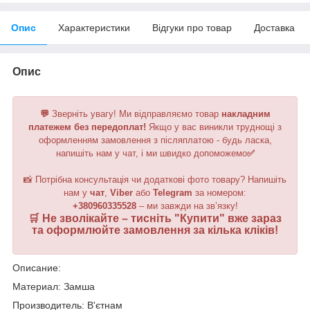
Опис
Характеристики
Відгуки про товар
Доставка
Опис
💬
Зверніть увагу!
Ми відправляємо товар
накладним
платежем без передоплат!
Якщо у вас виникли труднощі з
оформленням замовлення з післяплатою - будь ласка,
напишіть нам у чат, і ми швидко допоможемо
✅
📸 Потрібна консультація чи додаткові фото товару? Напишіть
нам у
чат
,
Viber
або
Telegram
за номером
:
+380960335528
– ми завжди на зв’язку!
🛒 Не зволікайте – тисніть "
Купити
" вже зараз
та оформлюйте замовлення за кілька кліків!
Описание:
Материал: Замша
Производитель: В'єтнам