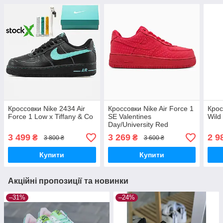
Кроссовки Nike 2434 Air
Кроссовки Nike Air Force 1
Крос
Force 1 Low x Tiffany & Co
SE Valentines
Wild
Day/University Red
Текстиль
3 499
3 269
2 9
₴
₴
3 800 ₴
3 600 ₴
Купити
Купити
Акційні пропозиції та новинки
–31%
–24%