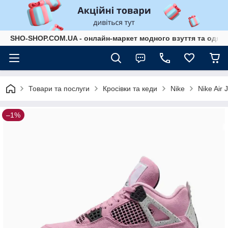
SHO-SHOP.COM.UA - онлайн-маркет модного взуття та одягу 
Товари та послуги
Кросівки та кеди
Nike
Nike Air 
–1%