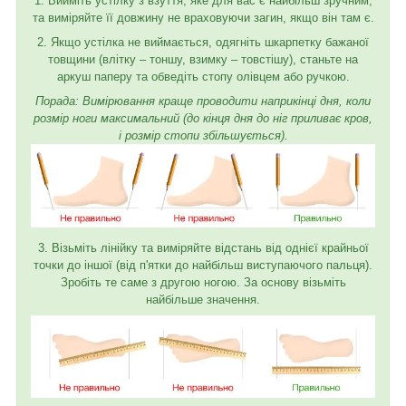
1. Вийміть устілку з взуття, яке для вас є найбільш зручним,
та виміряйте її довжину не враховуючи загин, якщо він там є.
2. Якщо устілка не виймається, одягніть шкарпетку бажаної
товщини (влітку – тоншу, взимку – товстішу), станьте на
аркуш паперу та обведіть стопу олівцем або ручкою.
Порада: Вимірювання краще проводити наприкінці дня, коли
розмір ноги максимальний (до кінця дня до ніг приливає кров,
і розмір стопи збільшується).
3. Візьміть лінійку та виміряйте відстань від однієї крайньої
точки до іншої (від п'ятки до найбільш виступаючого пальця).
Зробіть те саме з другою ногою. За основу візьміть
найбільше значення.