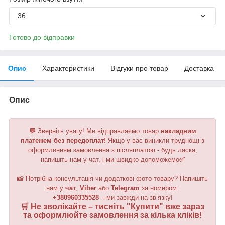
36
Готово до відправки
Опис
Характеристики
Відгуки про товар
Доставка
Опис
💬
Зверніть увагу!
Ми відправляємо товар
накладним
платежем без передоплат!
Якщо у вас виникли труднощі з
оформленням замовлення з післяплатою - будь ласка,
напишіть нам у чат, і ми швидко допоможемо
✅
📸 Потрібна консультація чи додаткові фото товару? Напишіть
нам у
чат
,
Viber
або
Telegram
за номером
:
+380960335528
– ми завжди на зв’язку!
🛒 Не зволікайте – тисніть "
Купити
" вже зараз
та оформлюйте замовлення за кілька кліків!