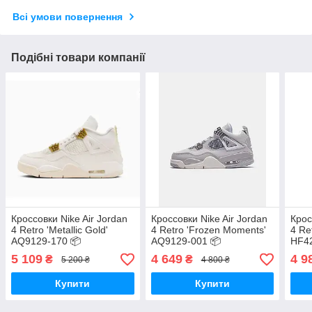
Всі умови повернення
Подібні товари компанії
Кроссовки Nike Air Jordan
Кроссовки Nike Air Jordan
Крос
4 Retro 'Metallic Gold'
4 Retro 'Frozen Moments'
4 Ret
AQ9129-170 📦
AQ9129-001 📦
HF42
5 109
4 649
4 9
₴
₴
5 200 ₴
4 800 ₴
Купити
Купити