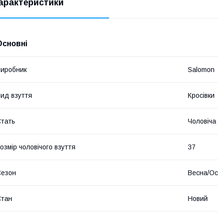
арактеристики
 ​
Основні
иробник
Salomon
ид взуття
Кросівки
тать
Чоловіча
​
озмір чоловічого взуття
37
Сезон
Весна/Ос
​
Стан
Новий