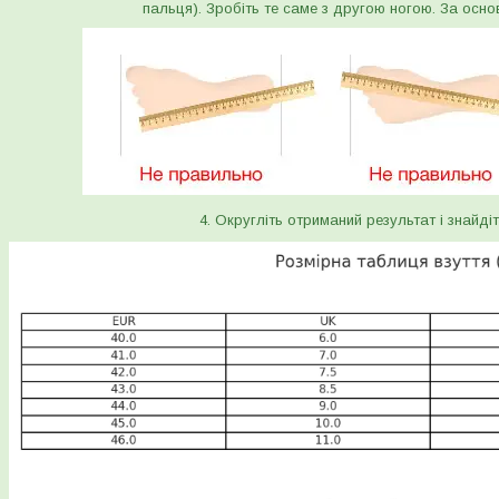
пальця). Зробіть те саме з другою ногою. За осно
4. Округліть отриманий результат і знайдіт