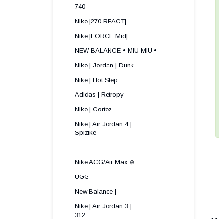
740
Nike |270 REACT|
Nike |FORCE Mid|
NEW BALANCE • MIU MIU •
Nike | Jordan | Dunk
Nike | Hot Step
Adidas | Retropy
Nike | Cortez
Nike | Air Jordan 4 |
Spizike ​
Nike ACG/Air Max ❄️
UGG
New Balance |
Nike | Air Jordan 3 |
312 ​