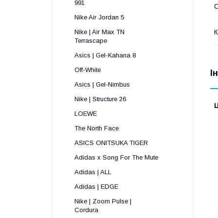
991 
С
Nike Air Jordan 5
К
Nike | Air Max TN
Terrascape 
Asics | Gel-Kahana 8
Off-White
І
Asics | Gel-Nimbus
Nike | Structure 26
Ц
LOEWE
The North Face
ASICS ONITSUKA TIGER
Adidas x Song For The Mute
Adidas | ALL
Adidas | EDGE
Nike | Zoom Pulse |
Cordura ​