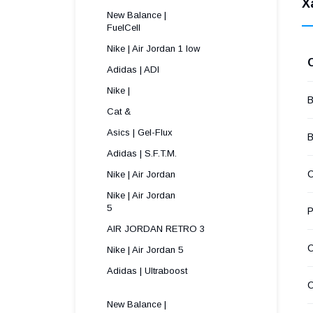
Х
New Balance |
FuelCell
Nike | Air Jordan 1 low
Adidas | ADI
Nike |
В
Cat &
Asics | Gel-Flux
В
Adidas | S.F.T.M.
С
Nike | Air Jordan
Nike | Air Jordan
5 
Р
AIR JORDAN RETRO 3
Nike | Air Jordan 5
Adidas | Ultraboost
New Balance |