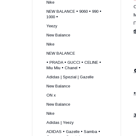
Nike
О
NEW BALANCE • 9060 • 990 •
М
1000 •
П
Yeezy

New Balance
Nike
NEW BALANCE
• PRADA • GUCCI • CELINE •
Miu Miu • Chanel •
Adidas | Spezial | Gazelle
New Balance
↩
ON x
New Balance
Nike
З
Adidas | Yeezy
ADIDAS • Gazelle • Samba •