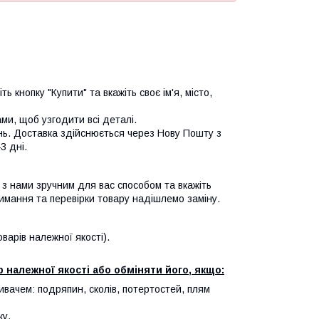
ь кнопку "Купити" та вкажіть своє ім'я, місто,
и, щоб узгодити всі деталі.
нь. Доставка здійснюється через Нову Пошту з
3 дні.
я з нами зручним для вас способом та вкажіть
имання та перевірки товару надішлемо заміну.
арів належної якості).
 належної якості або обміняти його, якщо:
ивачем: подряпин, сколів, потертостей, плям
ку.