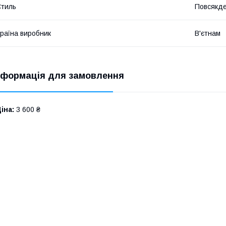
​
тиль
Повсякд
раїна виробник
В'єтнам
​
нформація для замовлення
іна:
3 600 ₴