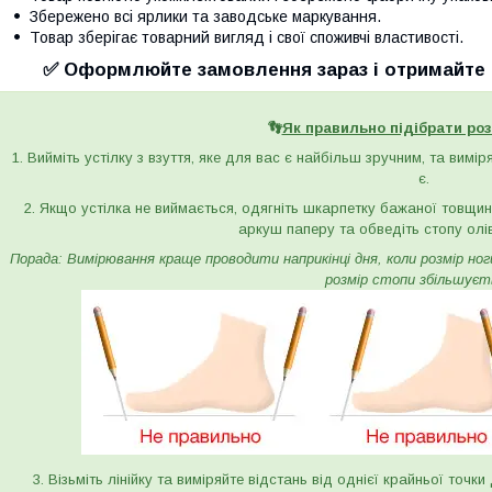
Збережено всі ярлики та заводське маркування.
Товар зберігає товарний вигляд і свої споживчі властивості.
✅ Оформлюйте замовлення зараз і отримайте с
👣
Як правильно підібрати роз
1. Вийміть устілку з взуття, яке для вас є найбільш зручним, та вимі
є.
2. Якщо устілка не виймається, одягніть шкарпетку бажаної товщини 
аркуш паперу та обведіть стопу олі
Порада: Вимірювання краще проводити наприкінці дня, коли розмір ноги 
розмір стопи збільшуєт
3. Візьміть лінійку та виміряйте відстань від однієї крайньої точк