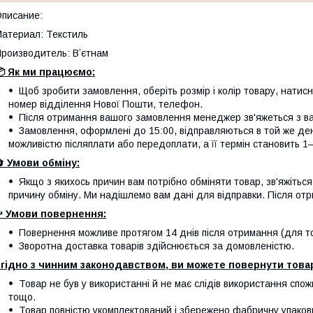
писание:
атериал: Текстиль
роизводитель: Вʼєтнам
 Як ми працюємо:
Щоб зробити замовлення, оберіть розмір і колір товару, натисніт
номер відділення Нової Пошти, телефон.
Після отримання вашого замовлення менеджер зв'яжеться з вам
Замовлення, оформлені до 15:00, відправляються в той же де
можливістю післяплати або передоплати, а її термін становить 1–
🔄
Умови обміну:
Якщо з якихось причин вам потрібно обміняти товар, зв'яжітьс
причину обміну. Ми надішлемо вам дані для відправки. Після отр
️
Умови повернення:
Повернення можливе протягом 14 днів після отримання (для тов
Зворотна доставка товарів здійснюється за домовленістю.
гідно з чинним законодавством, ви можете повернути товар
Товар не був у використанні й не має слідів використання спож
тощо.
Товар повністю укомплектований і збережено фабричну упаков