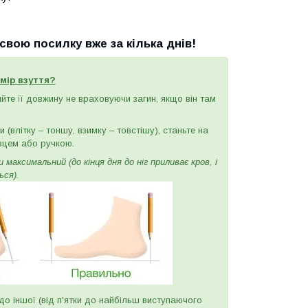
вою посилку вже за кілька днів!
мір взуття?
ряйте її довжину не враховуючи загин, якщо він там
(влітку – тоншу, взимку – товстішу), станьте на
вцем або ручкою.
максимальний (до кінця дня до ніг приливає кров, і
ься).
и до іншої (від п'ятки до найбільш виступаючого