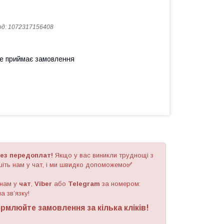
од:
1072317156408
не приймає замовлення
ез передоплат!
Якщо у вас виникли труднощі з
іть нам у чат, і ми швидко допоможемо
✅
 нам у
чат
,
Viber
або
Telegram
за номером
:
а зв’язку!
рмлюйте замовлення за кілька кліків!