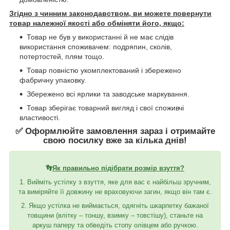
Згідно з чинним законодавством, ви можете повернути
товар належної якості або обміняти його, якщо:
Товар не був у використанні й не має слідів
використання споживачем: подряпин, сколів,
потертостей, плям тощо.
Товар повністю укомплектований і збережено
фабричну упаковку.
Збережено всі ярлики та заводське маркування.
Товар зберігає товарний вигляд і свої споживчі
властивості.
✅ Оформлюйте замовлення зараз і отримайте
свою посилку вже за кілька днів!
👣
Як правильно підібрати розмір взуття?
1. Вийміть устілку з взуття, яке для вас є найбільш зручним,
та виміряйте її довжину не враховуючи загин, якщо він там є.
2. Якщо устілка не виймається, одягніть шкарпетку бажаної
товщини (влітку – тоншу, взимку – товстішу), станьте на
аркуш паперу та обведіть стопу олівцем або ручкою.