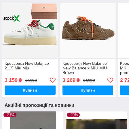
Кроссовки New Balance
Кроссовки New Balance
Крос
2115 Miu Miu
New Balance x MIU MIU
MIU
Brown
pre
3 159
3 269
2 7
₴
₴
3 500 ₴
3 600 ₴
Купити
Купити
Акційні пропозиції та новинки
–21%
–20%