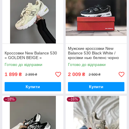
Мужские кроссовки New
Кроссовки New Balance 530
Balance 530 Black White /
« GOLDEN BEIGE »
кросівки нью беленс чорно
білі чоловічі кросівки New
Готово до відправки
Готово до відправки
Balance
1 899
2 009
₴
₴
2 399 ₴
2 500 ₴
Купити
Купити
–18%
–16%