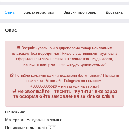
Опис
Характеристики
Відгуки про товар
Доставка
Опис
💬
Зверніть увагу!
Ми відправляємо товар
накладним
платежем без передоплат!
Якщо у вас виникли труднощі з
оформленням замовлення з післяплатою - будь ласка,
напишіть нам у чат, і ми швидко допоможемо
✅
📸 Потрібна консультація чи додаткові фото товару? Напишіть
нам у
чат
,
Viber
або
Telegram
за номером
:
+380960335528
– ми завжди на зв’язку!
🛒 Не зволікайте – тисніть "
Купити
" вже зараз
та оформлюйте замовлення за кілька кліків!
Описание:
Материал: Натуральна замша
Производитель: Італія 🇮🇹