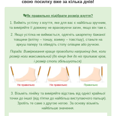
свою посилку вже за кілька днів!
👣
Як правильно підібрати розмір взуття?
1. Вийміть устілку з взуття, яке для вас є найбільш зручним,
та виміряйте її довжину не враховуючи загин, якщо він там є.
2. Якщо устілка не виймається, одягніть шкарпетку бажаної
товщини (влітку – тоншу, взимку – товстішу), станьте на
аркуш паперу та обведіть стопу олівцем або ручкою.
Порада: Вимірювання краще проводити наприкінці дня, коли
розмір ноги максимальний (до кінця дня до ніг приливає кров,
і розмір стопи збільшується).
3. Візьміть лінійку та виміряйте відстань від однієї крайньої
точки до іншої (від п'ятки до найбільш виступаючого пальця).
Зробіть те саме з другою ногою. За основу візьміть
найбільше значення.