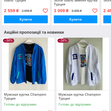
Island Турция
Stone Island зимняя куртка
Ston
Турция
2 559
3 009
2 4
₴
₴
2 995 ₴
3 395 ₴
Купити
Купити
Акційні пропозиції та новинки
–34%
–34%
Мужская куртка Champion
Мужская куртка Champion
Турция
Турция
Готово до відправки
Готово до відправки