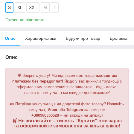
S
XL
XXL
M
L
Готово до відправки
Опис
Характеристики
Відгуки про товар
Доставка
Опис
💬
Зверніть увагу!
Ми відправляємо товар
накладним
платежем без передоплат!
Якщо у вас виникли труднощі з
оформленням замовлення з післяплатою - будь ласка,
напишіть нам у чат, і ми швидко допоможемо
✅
📸 Потрібна консультація чи додаткові фото товару? Напишіть
нам у
чат
,
Viber
або
Telegram
за номером
:
+380960335528
– ми завжди на зв’язку!
🛒 Не зволікайте – тисніть "
Купити
" вже зараз
та оформлюйте замовлення за кілька кліків!