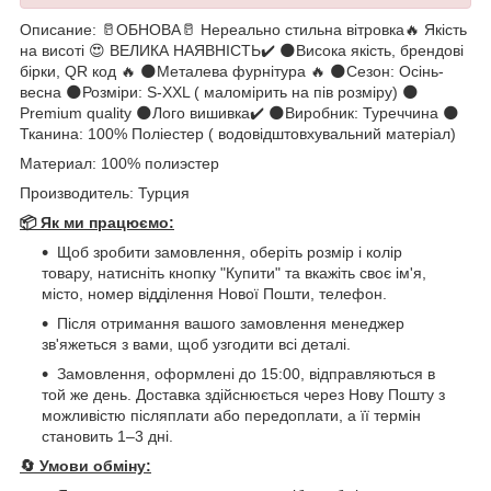
Описание: 🥛ОБНОВА🥛 Нереально стильна вітровка🔥 Якість
на висоті 😍 ВЕЛИКА НАЯВНІСТЬ✔️ 🌑Висока якість, брендові
бірки, QR код 🔥 🌑Металева фурнітура 🔥 🌑Сезон: Осінь-
весна 🌑Розміри: S-XXL ( маломірить на пів розміру) 🌑
Premium quality 🌑Лого вишивка✔️ 🌑Виробник: Туреччина 🌑
Тканина: 100% Поліестер ( водовідштовхувальний матеріал)
Материал: 100% полиэстер
Производитель: Турция
📦 Як ми працюємо:
Щоб зробити замовлення, оберіть розмір і колір
товару, натисніть кнопку "Купити" та вкажіть своє ім'я,
місто, номер відділення Нової Пошти, телефон.
Після отримання вашого замовлення менеджер
зв'яжеться з вами, щоб узгодити всі деталі.
Замовлення, оформлені до 15:00, відправляються в
той же день. Доставка здійснюється через Нову Пошту з
можливістю післяплати або передоплати, а її термін
становить 1–3 дні.
🔄
Умови обміну: