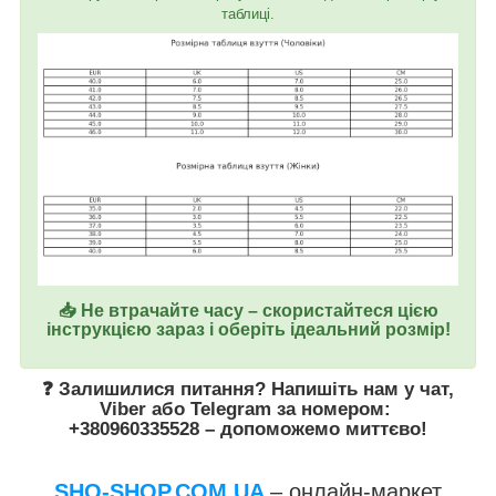
таблиці.
📥 Не втрачайте часу – скористайтеся цією
інструкцією зараз і оберіть ідеальний розмір!
❓ Залишилися питання? Напишіть нам у
чат
,
Viber
або
Telegram
за номером
:
+380960335528
– допоможемо миттєво!
SHO-SHOP.COM.UA
– онлайн-маркет