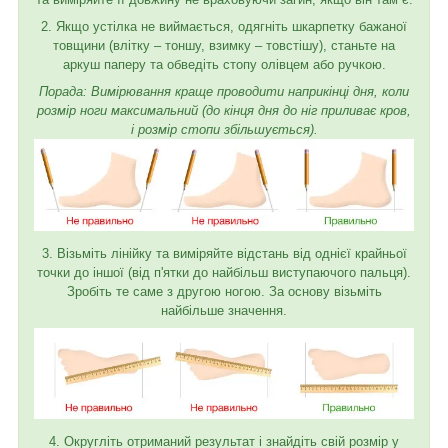
2. Якщо устілка не виймається, одягніть шкарпетку бажаної
товщини (влітку – тоншу, взимку – товстішу), станьте на
аркуш паперу та обведіть стопу олівцем або ручкою.
Порада: Вимірювання краще проводити наприкінці дня, коли
розмір ноги максимальний (до кінця дня до ніг приливає кров,
і розмір стопи збільшується).
3. Візьміть лінійку та виміряйте відстань від однієї крайньої
точки до іншої (від п'ятки до найбільш виступаючого пальця).
Зробіть те саме з другою ногою. За основу візьміть
найбільше значення.
4. Округліть отриманий результат і знайдіть свій розмір у