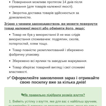
Повернення можливе протягом 14 днів після
отримання (для товарів належної якості).
Зворотна доставка товарів здійснюється за
домовленістю.
Згідно з чинним законодавством, ви можете повернути
товар належної якості або обміняти його, якщо:
Товар не був у використанні й не має слідів
використання споживачем: подряпин, сколів,
потертостей, плям тощо.
Товар повністю укомплектований і збережено
фабричну упаковку.
Збережено всі ярлики та заводське маркування.
Товар зберігає товарний вигляд і свої споживчі
властивості.
✅ Оформлюйте замовлення зараз і отримайте
свою посилку вже за кілька днів!
👣
Як правильно підібрати розмір взуття?
1. Вийміть устілку з взуття, яке для вас є найбільш зручним,
та виміряйте її довжину не враховуючи загин, якщо він там є.