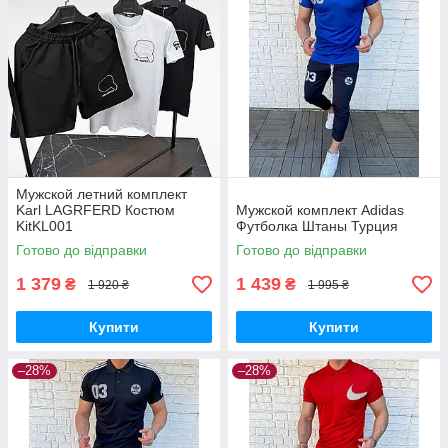
Мужской летний комплект
Karl LAGRFERD Костюм
Мужской комплект Adidas
KitKL001
Футболка Штаны Турция
Готово до відправки
Готово до відправки
1 379
1 439
₴
₴
1 920 ₴
1 995 ₴
Купити
Купити
–28%
–28%