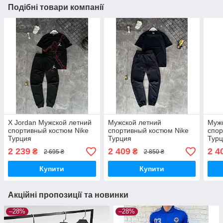
Подібні товари компанії
X Jordan Мужской летний
Мужской летний
Мужс
спортивный костюм Nike
спортивный костюм Nike
спор
Турция
Турция
Тур
2 239
2 409
2 4
₴
₴
2 695 ₴
2 850 ₴
Купити
Купити
Акційні пропозиції та новинки
–28%
–28%