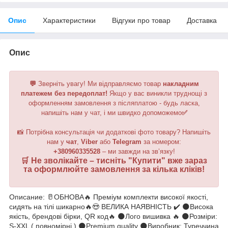
Опис
Характеристики
Відгуки про товар
Доставка
Опис
💬
Зверніть увагу!
Ми відправляємо товар
накладним
платежем без передоплат!
Якщо у вас виникли труднощі з
оформленням замовлення з післяплатою - будь ласка,
напишіть нам у чат, і ми швидко допоможемо
✅
📸 Потрібна консультація чи додаткові фото товару? Напишіть
нам у
чат
,
Viber
або
Telegram
за номером
:
+380960335528
– ми завжди на зв’язку!
🛒 Не зволікайте – тисніть "
Купити
" вже зараз
та оформлюйте замовлення за кілька кліків!
Описание: 🥛ОБНОВА🔥 Преміум комплекти високої якості,
сидять на тілі шикарно🔥😍 ВЕЛИКА НАЯВНІСТЬ ✔️ 🌑Висока
якість, брендові бірки, QR код🔥 🌑Лого вишивка 🔥 🌑Розміри:
S-XXL ( повномірні ) 🌑Premium quality 🌑Виробник: Туреччина