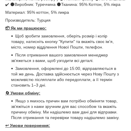
✔️ 🌑Виробник: Туреччина 🌑Тканина: 95% Коттон, 5% лікра
Материал: 95% коттон, 5% ликра
Производитель: Турция
📦 Як ми працюємо:
Щоб зробити замовлення, оберіть розмір і колір
товару, натисніть кнопку "Купити" та вкажіть своє ім'я,
місто, номер відділення Нової Пошти, телефон.
Після отримання вашого замовлення менеджер
зв'яжеться з вами, щоб узгодити всі деталі.
Замовлення, оформлені до 15:00, відправляються в
той же день. Доставка здійснюється через Нову Пошту з
можливістю післяплати або передоплати, а її термін
становить 1–3 дні.
🔄
Умови обміну:
Якщо з якихось причин вам потрібно обміняти товар,
зв'яжіться з нами зручним для вас способом та вкажіть
причину обміну. Ми надішлемо вам дані для відправки.
Після отримання та перевірки товару надішлемо заміну.
↩️
Умови повернення: