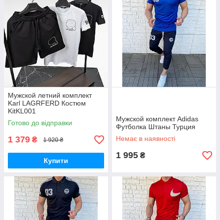
Мужской летний комплект
Karl LAGRFERD Костюм
KitKL001
Мужской комплект Adidas
Готово до відправки
Футболка Штаны Турция
1 379
Немає в наявності
₴
1 920 ₴
1 995
₴
Купити