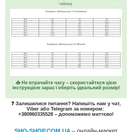
таблиці.
📥 Не втрачайте часу – скористайтеся цією
інструкцією зараз і оберіть ідеальний розмір!
❓ Залишилися питання? Напишіть нам у
чат
,
Viber
або
Telegram
за номером
:
+380960335528
– допоможемо миттєво!
SHO-SHOP.COM.UA
– онлайн-маркет