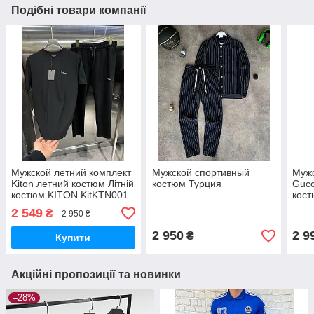
Подібні товари компанії
Мужской летний комплект
Мужской спортивный
Мужс
Kiton летний костюм Літній
костюм Турция
Gucc
костюм KITON KitKTN001
кост
Турция
2 549
₴
2 950 ₴
2 950
2 9
₴
Купити
Акційні пропозиції та новинки
–28%