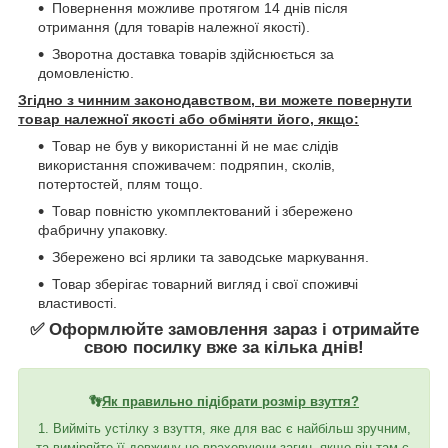
Повернення можливе протягом 14 днів після
отримання (для товарів належної якості).
Зворотна доставка товарів здійснюється за
домовленістю.
Згідно з чинним законодавством, ви можете повернути
товар належної якості або обміняти його, якщо:
Товар не був у використанні й не має слідів
використання споживачем: подряпин, сколів,
потертостей, плям тощо.
Товар повністю укомплектований і збережено
фабричну упаковку.
Збережено всі ярлики та заводське маркування.
Товар зберігає товарний вигляд і свої споживчі
властивості.
✅ Оформлюйте замовлення зараз і отримайте
свою посилку вже за кілька днів!
👣
Як правильно підібрати розмір взуття?
1. Вийміть устілку з взуття, яке для вас є найбільш зручним,
та виміряйте її довжину не враховуючи загин, якщо він там є.