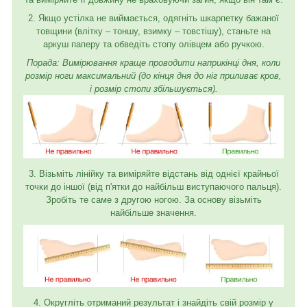
2. Якщо устілка не виймається, одягніть шкарпетку бажаної
товщини (влітку – тоншу, взимку – товстішу), станьте на
аркуш паперу та обведіть стопу олівцем або ручкою.
Порада: Вимірювання краще проводити наприкінці дня, коли
розмір ноги максимальний (до кінця дня до ніг приливає кров,
і розмір стопи збільшується).
3. Візьміть лінійку та виміряйте відстань від однієї крайньої
точки до іншої (від п'ятки до найбільш виступаючого пальця).
Зробіть те саме з другою ногою. За основу візьміть
найбільше значення.
4. Округліть отриманий результат і знайдіть свій розмір у