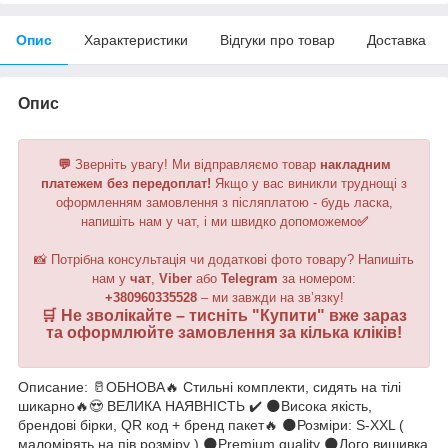
Опис
Характеристики
Відгуки про товар
Доставка
Опис
💬
Зверніть увагу!
Ми відправляємо товар
накладним
платежем без передоплат!
Якщо у вас виникли труднощі з
оформленням замовлення з післяплатою - будь ласка,
напишіть нам у чат, і ми швидко допоможемо
✅
📸 Потрібна консультація чи додаткові фото товару? Напишіть
нам у
чат
,
Viber
або
Telegram
за номером
:
+380960335528
– ми завжди на зв’язку!
🛒 Не зволікайте – тисніть "
Купити
" вже зараз
та оформлюйте замовлення за кілька кліків!
Описание: 🥛ОБНОВА🔥 Стильні комплекти, сидять на тілі
шикарно🔥😍 ВЕЛИКА НАЯВНІСТЬ ✔️ 🌑Висока якість,
брендові бірки, QR код + бренд пакет🔥 🌑Розміри: S-XXL (
маломірять на пів розміру ) 🌑Premium quality 🌑Лого вишивка