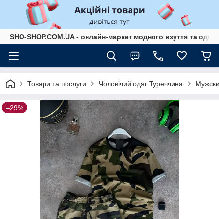
SHO-SHOP.COM.UA - онлайн-маркет модного взуття та одягу 
Товари та послуги
Чоловічий одяг Туреччина
Мужски
–29%