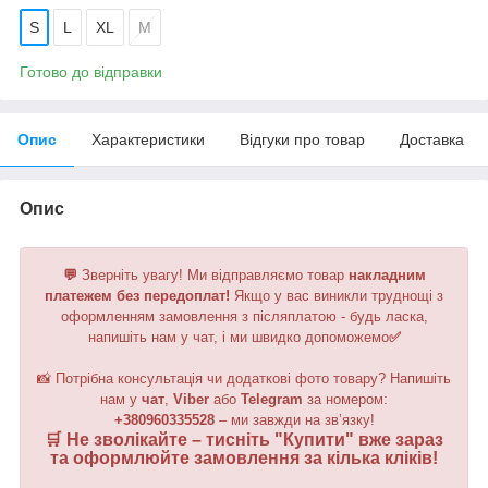
S
L
XL
M
Готово до відправки
Опис
Характеристики
Відгуки про товар
Доставка
Опис
💬
Зверніть увагу!
Ми відправляємо товар
накладним
платежем без передоплат!
Якщо у вас виникли труднощі з
оформленням замовлення з післяплатою - будь ласка,
напишіть нам у чат, і ми швидко допоможемо
✅
📸 Потрібна консультація чи додаткові фото товару? Напишіть
нам у
чат
,
Viber
або
Telegram
за номером
:
+380960335528
– ми завжди на зв’язку!
🛒 Не зволікайте – тисніть "
Купити
" вже зараз
та оформлюйте замовлення за кілька кліків!