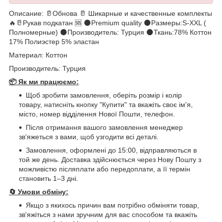
Описание: 🥛Обнова 🥛 Шикарные и качественные комплекты
🔥🥛Рукав подкатан 🆘 🌑Premium quality 🌑Размеры:S-XXL (
Полномерные) 🌑Производитель: Турция 🌑Ткань:78% Коттон
17% Полиэстер 5% эластан
Материал: Коттон
Производитель: Турция
📦 Як ми працюємо:
Щоб зробити замовлення, оберіть розмір і колір
товару, натисніть кнопку "Купити" та вкажіть своє ім'я,
місто, номер відділення Нової Пошти, телефон.
Після отримання вашого замовлення менеджер
зв'яжеться з вами, щоб узгодити всі деталі.
Замовлення, оформлені до 15:00, відправляються в
той же день. Доставка здійснюється через Нову Пошту з
можливістю післяплати або передоплати, а її термін
становить 1–3 дні.
🔄
Умови обміну:
Якщо з якихось причин вам потрібно обміняти товар,
зв'яжіться з нами зручним для вас способом та вкажіть