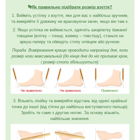
👣
Як правильно підібрати розмір взуття?
1. Вийміть устілку з взуття, яке для вас є найбільш зручним,
та виміряйте її довжину не враховуючи загин, якщо він там є.
2. Якщо устілка не виймається, одягніть шкарпетку бажаної
товщини (влітку – тоншу, взимку – товстішу), станьте на
аркуш паперу та обведіть стопу олівцем або ручкою.
Порада: Вимірювання краще проводити наприкінці дня, коли
розмір ноги максимальний (до кінця дня до ніг приливає кров,
і розмір стопи збільшується).
3. Візьміть лінійку та виміряйте відстань від однієї крайньої
точки до іншої (від п'ятки до найбільш виступаючого пальця).
Зробіть те саме з другою ногою. За основу візьміть
найбільше значення.